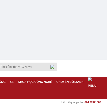
ỐNG
XE
KHOA HỌC CÔNG NGHỆ
CHUYỂN ĐỔI XANH
Liên hệ quảng cáo:
024 36321588