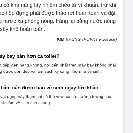
u có khả năng lây nhiễm chéo từ vi khuẩn, trừ khi
c hộp đựng phải được tháo rời hoàn toàn và đặt
 nước xà phòng nóng, tráng lại bằng nước nóng
 sấy khô hoàn toàn.
KIM NHUNG
(VOV/The Spruce)
áy bay bẩn hơn cả toilet?
ột tiếp viên hàng không, nơi bẩn nhất trên máy bay không phải
ông được dọn dẹp và làm sạch kỹ càng như nhà vệ sinh.
 bẩn, cần được bạn vệ sinh ngay tức khắc
vật dụng này thậm chí có thể vượt xa sức tưởng tượng của
p tức làm vệ sinh cho chúng.