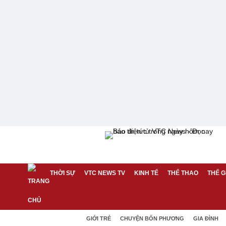
THỜI SỰ
VTC NEWS TV
KINH TẾ
THỂ THAO
THẾ G
GIỚI TRẺ
CHUYỆN BỐN PHƯƠNG
GIA ĐÌNH