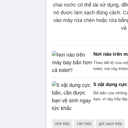
chai nước có thể tái sử dụng, đề
nó được làm sạch đúng cách. Cá
vào máy rửa chén hoặc rửa bằng
và
Nơi nào trên m
Theo tiết lộ của m
toilet; nơi này kh
5 vật dụng cực
Độ bẩn của những 
bạn, vì vậy hãy lậ
nhà bếp
căn bếp
giữ sạch bếp