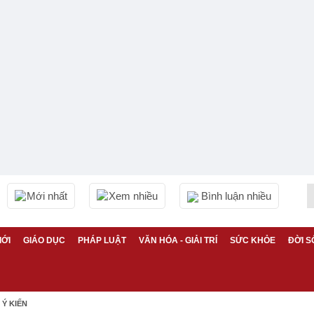
Mới nhất
Xem nhiều
Bình luận nhiều
IỚI
GIÁO DỤC
PHÁP LUẬT
VĂN HÓA - GIẢI TRÍ
SỨC KHỎE
ĐỜI S
Ý KIẾN