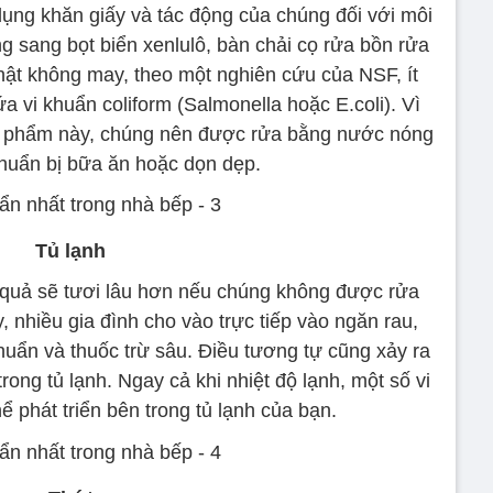
dụng khăn giấy và tác động của chúng đối với môi
g sang bọt biển xenlulô, bàn chải cọ rửa bồn rửa
Thật không may, theo một nghiên cứu của NSF, ít
 vi khuẩn coliform (Salmonella hoặc E.coli). Vì
n phẩm này, chúng nên được rửa bằng nước nóng
chuẩn bị bữa ăn hoặc dọn dẹp.
Tủ lạnh
au quả sẽ tươi lâu hơn nếu chúng không được rửa
, nhiều gia đình cho vào trực tiếp vào ngăn rau,
huẩn và thuốc trừ sâu. Điều tương tự cũng xảy ra
rong tủ lạnh. Ngay cả khi nhiệt độ lạnh, một số vi
ể phát triển bên trong tủ lạnh của bạn.