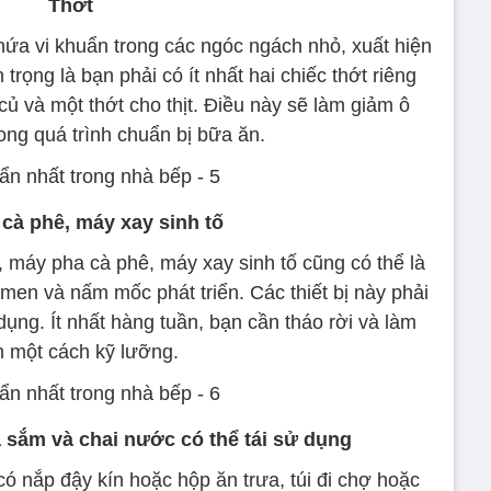
Thớt
chứa vi khuẩn trong các ngóc ngách nhỏ, xuất hiện
trọng là bạn phải có ít nhất hai chiếc thớt riêng
u củ và một thớt cho thịt. Điều này sẽ làm giảm ô
ong quá trình chuẩn bị bữa ăn.
cà phê, máy xay sinh tố
 máy pha cà phê, máy xay sinh tố cũng có thể là
men và nấm mốc phát triển. Các thiết bị này phải
ụng. Ít nhất hàng tuần, bạn cần tháo rời và làm
 một cách kỹ lưỡng.
 sắm và chai nước có thể tái sử dụng
ó nắp đậy kín hoặc hộp ăn trưa, túi đi chợ hoặc