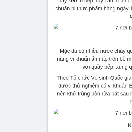
Tay kéo tủ bếp, tay cầm thiết 
chuẩn bị thực phẩm hàng ngày, 
t
Mặc dù có nhiều nước chảy qu
năng vi khuẩn ẩn nấp trên bề mặ
với quầy bếp, xung q
Theo Tổ chức Vệ sinh Quốc gia 
được thử nghiệm có vi khuẩn E. 
nên khử trùng bồn rửa bát sau m
K