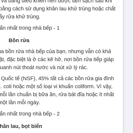
bị và bảng điều khiển nên được làm sạch sau khi
bằng cách sử dụng khăn lau khử trùng hoặc chất
ẩy rửa khử trùng.
Bồn rửa
a bồn rửa nhà bếp của bạn, nhưng vẫn có khả
t, đặc biệt là ở các kẽ hở, nơi bồn rửa tiếp giáp
uanh nút thoát nước và nút xử lý rác.
Quốc tế (NSF), 45% tất cả các bồn rửa gia đình
coli hoặc một số loại vi khuẩn coliform. Vì vậy,
ỗi lần chuẩn bị bữa ăn, rửa bát đĩa hoặc ít nhất
một lần mỗi ngày.
hăn lau, bọt biển