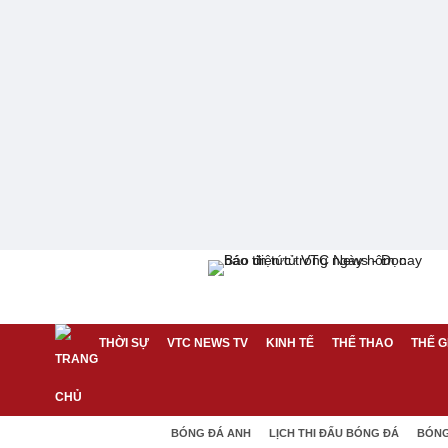
THỜI SỰ
VTC NEWS TV
KINH TẾ
THỂ THAO
THẾ G
BÓNG ĐÁ ANH
LỊCH THI ĐẤU BÓNG ĐÁ
BÓNG