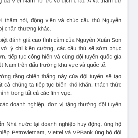
g đá Việt Nam nỗ lực vô địch châu Á và tham dự
ời thăm hỏi, động viên và chúc cầu thủ Nguyễn
bị chấn thương khác.
iệt đánh giá cao tình cảm của Nguyễn Xuân Son
 với ý chí kiên cường, các cầu thủ sẽ sớm phục
n, tiếp tục cống hiến và cùng đội tuyển quốc gia
ệt Nam trên đấu trường khu vực và quốc tế.
ởng rằng chiến thắng này của đội tuyển sẽ tạo
t cả chúng ta tiếp tục biến khó khăn, thách thức
nh trong tất cả các lĩnh vực.
các doanh nghiệp, đơn vị tặng thưởng đội tuyển
ốn Nhà nước tại doanh nghiệp huy động, ủng hộ
iệp Petrovietnam, Viettel và VPBank ủng hộ đội