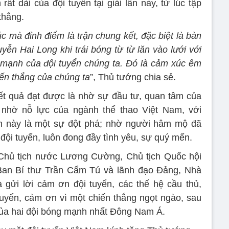
ất dài của đội tuyển tại giải lần này, từ lúc tập
thắng.
c mà đỉnh điểm là trận chung kết, đặc biệt là bàn
ễn Hai Long khi trái bóng từ từ lăn vào lưới với
c mạnh của đội tuyển chúng ta. Đó là cảm xúc êm
iến thắng của chúng ta
”, Thủ tướng chia sẻ.
t quả đạt được là nhờ sự đầu tư, quan tâm của
nhờ nỗ lực của ngành thể thao Việt Nam, với
ần này là một sự đột phá; nhờ người hâm mộ đã
đội tuyển, luôn đong đầy tình yêu, sự quý mến.
Chủ tịch nước Lương Cường, Chủ tịch Quốc hội
an Bí thư Trần Cẩm Tú và lãnh đạo Đảng, Nhà
gửi lời cảm ơn đội tuyển, các thế hệ cầu thủ,
 tuyển, cảm ơn vì một chiến thắng ngọt ngào, sau
 của hai đội bóng mạnh nhất Đông Nam Á.