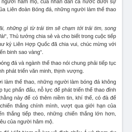
ủa người hâm mộ, của nhân dân cả nước dưới sự
ủa Liên đoàn Bóng đá, những người làm thể thao
, những gì từ trái tim sẽ chạm tới trái tim, song
ài
”, Thủ tướng chia sẻ và cho biết trong cuộc tiếp
hư ký Liên Hợp Quốc đã chia vui, chúc mừng với
ến binh sao vàng”.
bóng đá và ngành thể thao nói chung phải tiếp tục
nh phát triển văn minh, thịnh vượng.
i làm thể thao, những người làm bóng đá không
p tục phấn đấu, nỗ lực để phát triển thể thao đỉnh
thằng này để có thêm niềm tin, khí thế, có đà để
 chiến thắng chính mình, vượt qua giới hạn của
n thắng tiếp theo, những chiến thắng lớn hơn,
 yêu của người hâm mộ.