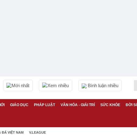
Mới nhất
Xem nhiều
Bình luận nhiều
IỚI
GIÁO DỤC
PHÁP LUẬT
VĂN HÓA - GIẢI TRÍ
SỨC KHỎE
ĐỜI S
 ĐÁ VIỆT NAM
V.LEAGUE