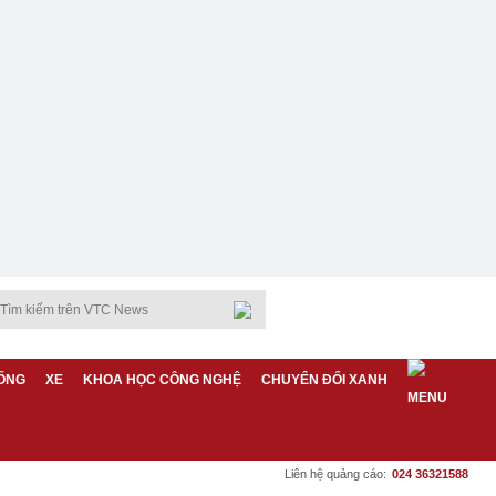
ỐNG
XE
KHOA HỌC CÔNG NGHỆ
CHUYỂN ĐỔI XANH
Liên hệ quảng cáo:
024 36321588