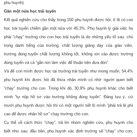
phụ huynh).
Gần một nửa học trái tuyến
Kết quả nghiên cứu cho thấy trong 150 phụ huynh được hỏi, tỉ lệ có con
học trái tuyến chiếm gần một nửa với 45,3%. Phụ huynh lý giải việc họ
phải “chạy” trường cho con học trái tuyến là do những yếu tố sau: chú
trọng danh tiếng của trường, chất lượng giảng dạy của giáo viên,
trường đúng tuyến chất lượng không tốt, không xin vào được trường
đúng tuyến và cả “gần nơi làm việc để thuận tiện đưa đón”.
Và để con mình được học tại trường trái tuyến như mong muốn, 54,4%
phụ huynh khi được hỏi đã thừa nhận mình có nhờ người quen biết
“chạy” trường cho con. Trong khi đó, 30,9% phụ huynh khác cho biết
mình “tự nộp hồ sơ vào trường không đúng tuyến”. Đáng lưu ý, cứ
mười phụ huynh được hỏi thì có một người tiết lộ mình “phải trả lệ phí
cao để được nhận hồ sơ” chạy trường cho con.
Cụ thể về cách thức “chạy”, trả lời nhóm nghiên cứu, phụ huynh cho
biết như sau: đầu tiên, phụ huynh xác định trường sẽ “chạy” cho con,