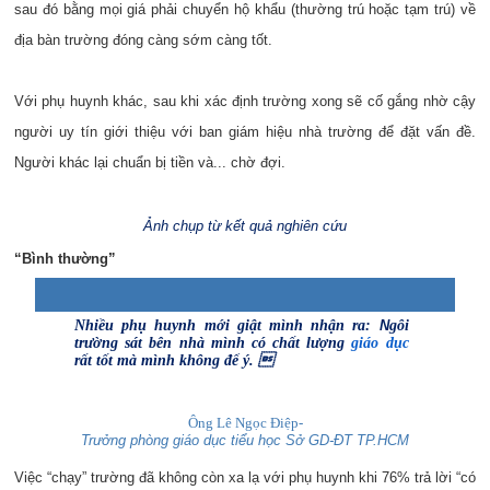
sau đó bằng mọi giá phải chuyển hộ khẩu (thường trú hoặc tạm trú) về
địa bàn trường đóng càng sớm càng tốt.
Với phụ huynh khác, sau khi xác định trường xong sẽ cố gắng nhờ cậy
người uy tín giới thiệu với ban giám hiệu nhà trường để đặt vấn đề.
Người khác lại chuẩn bị tiền và... chờ đợi.
Ảnh chụp từ kết quả nghiên cứu
“Bình thường”
Nhiều phụ huynh mới giật mình nhận ra:
N
gôi
trường sát bên nhà mình có chất lượng
giáo dục
rất tốt mà mình không để ý. 
Ông Lê Ngọc Điệp-
T
rưởng phòng giáo dục tiểu học Sở GD-ĐT TP.HCM
Việc “chạy” trường đã không còn xa lạ với phụ huynh khi 76% trả lời “có