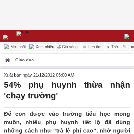
Mới nhất
Xem nhiều
💰 Giá vàng
📅 Lịch âm
☀️ Thời tiết

Giáo dục
Xuất bản ngày 21/12/2012 06:00 AM
54% phụ huynh thừa nhận
'chạy trường'
Để con được vào trường tiểu học mong
muốn, nhiều phụ huynh tiết lộ đã dùng
những cách như “trả lệ phí cao”, nhờ người