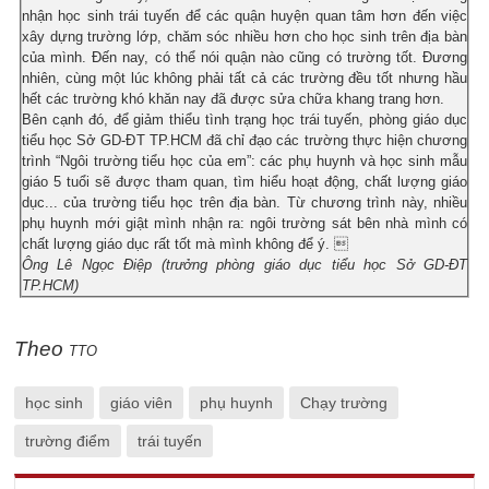
nhận học sinh trái tuyến để các quận huyện quan tâm hơn đến việc
xây dựng trường lớp, chăm sóc nhiều hơn cho học sinh trên địa bàn
của mình. Đến nay, có thể nói quận nào cũng có trường tốt. Đương
nhiên, cùng một lúc không phải tất cả các trường đều tốt nhưng hầu
hết các trường khó khăn nay đã được sửa chữa khang trang hơn.
Bên cạnh đó, để giảm thiểu tình trạng học trái tuyến, phòng giáo dục
tiểu học Sở GD-ĐT TP.HCM đã chỉ đạo các trường thực hiện chương
trình “Ngôi trường tiểu học của em”: các phụ huynh và học sinh mẫu
giáo 5 tuổi sẽ được tham quan, tìm hiểu hoạt động, chất lượng giáo
dục... của trường tiểu học trên địa bàn. Từ chương trình này, nhiều
phụ huynh mới giật mình nhận ra: ngôi trường sát bên nhà mình có
chất lượng giáo dục rất tốt mà mình không để ý. 
Ông Lê Ngọc Điệp (trưởng phòng giáo dục tiểu học Sở GD-ĐT
TP.HCM)
Theo
TTO
học sinh
giáo viên
phụ huynh
Chạy trường
trường điểm
trái tuyến