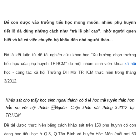
Để con được vào trường tiểu học mong muốn, nhiều phụ huynh
tiết lộ đã dùng những cách như “trả lệ phí cao”, nhờ người quen
biết và kể cả việc chuyển hộ khẩu đến nhà người thân...
Đó là kết luận từ đề tài nghiên cứu khoa học “Xu hướng chọn trường
tiểu học của phụ huynh TP.HCM” do một nhóm sinh viên khoa
xã hội
học - công tác xã hội Trường ĐH Mở TP.HCM thực hiện trong tháng
3
/
2012.
Khảo sát cho thấy học sinh ngoại thành có tỉ lệ học trái tuyến thấp hơn
hẳn so với nội thành Nguồn: Cuộc khảo sát tháng 3-2012 tại
TP.HCM
Đề tài được thực hiện bằng cách khảo sát trên 150 phụ huynh có con
đang học tiểu học ở Q.3, Q.Tân Bình và huyện Hóc Môn (mỗi nơi 50