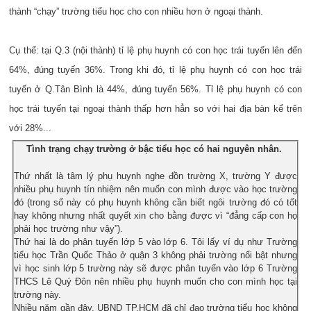
thành “chạy” trường tiểu học cho con nhiều hơn ở ngoại thành.
Cụ thể: tại Q.3 (nội thành) tỉ lệ phụ huynh có con học trái tuyến lên đến
64%, đúng tuyến 36%. Trong khi đó, tỉ lệ phụ huynh có con học trái
tuyến ở Q.Tân Bình là 44%, đúng tuyến 56%. Tỉ lệ phụ huynh có con
học trái tuyến tại ngoại thành thấp hơn hẳn so với hai địa bàn kể trên
với 28%...
Tình trạng chạy trường ở bậc tiểu học có hai nguyên nhân.
Thứ nhất là tâm lý phụ huynh nghe đồn trường X, trường Y được
nhiều phụ huynh tín nhiệm nên muốn con mình được vào học trường
đó (trong số này có phụ huynh không cần biết ngôi trường đó có tốt
hay không nhưng nhất quyết xin cho bằng được vì “đẳng cấp con họ
phải học trường như vậy”).
Thứ hai là do phân tuyến lớp 5 vào lớp 6. Tôi lấy ví dụ như Trường
tiểu học Trần Quốc Thảo ở quận 3 không phải trường nổi bật nhưng
vì học sinh lớp 5 trường này sẽ được phân tuyến vào lớp 6 Trường
THCS Lê Quý Đôn nên nhiều phụ huynh muốn cho con mình học tại
trường này.
Nhiều năm gần đây, UBND TP.HCM đã chỉ đạo trường tiểu học không