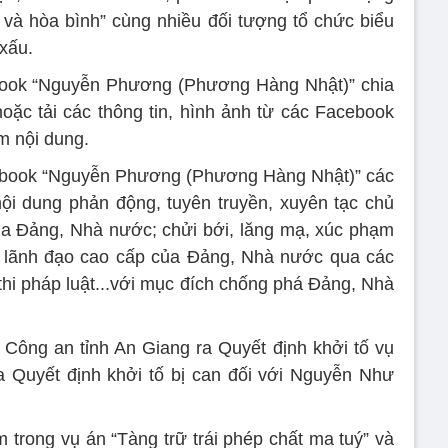
và hòa bình” cùng nhiều đối tượng tổ chức biểu
 xấu.
ook “Nguyễn Phương (Phương Hàng Nhật)” chia
 hoặc tải các thông tin, hình ảnh từ các Facebook
êm nội dung.
cebook “Nguyễn Phương (Phương Hàng Nhật)” các
ó nội dung phản động, tuyên truyền, xuyên tạc chủ
ủa Đảng, Nhà nước; chửi bới, lăng mạ, xúc phạm
a lãnh đạo cao cấp của Đảng, Nhà nước qua các
thi pháp luật...với mục đích chống phá Đảng, Nhà
ông an tỉnh An Giang ra Quyết định khởi tố vụ
a Quyết định khởi tố bị can đối với Nguyễn Như
rong vụ án “Tàng trữ trái phép chất ma tuý” và