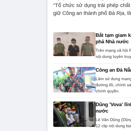
“Tổ chức sử dụng trái phép chất
giữ Công an thành phố Bà Rịa, tỉ
Bắt tạm giam kẻ
phá Nhà nước
Trên mạng xã hội F
nội dung tuyên tr
Công an Đà Nẵ
Lâm sử dụng mạng x
đường lối, chính 
chính quyền.
Dũng 'Vova' lĩ
nước
Lê Văn Dũng (Dũng 
12 clip nội dung b