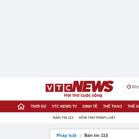
Mới
THỜI SỰ
VTC NEWS TV
KINH TẾ
THỂ THAO
THẾ G
BẢN TIN 113
HÒM THƯ PHÁP LUẬT
Pháp luật
Bản tin 113