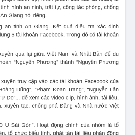
ình hình an ninh, trật tự, công tác phòng, chống
An Giang nói riêng.
an tỉnh An Giang. Kết quả điều tra xác định
ng 5 tài khoản Facebook. Trong đó có tài khoản
yên qua lại giữa Việt Nam và Nhật Bản để du
i khoản “Nguyễn Phương” thành “Nguyễn Phương
uyên truy cập vào các tài khoản Facebook của
Hoàng Dũng”, “Phạm Đoan Trang”, “Nguyễn Lân
 Do”... để xem các video clip, hình ảnh, tài liệu,
ền, xuyên tạc, chống phá Đảng và Nhà nước Việt
 U Sài Gòn”. Hoạt động chính của nhóm là tổ
, tổ chức biểu tình, phát tán tài liệu phản động