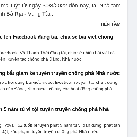
 ma tuý” từ ngày 30/8/2022 đến nay, tại Nhà tạm
nh Bà Rịa - Vũng Tàu.
TIẾN TẦM
 lên Facebook đăng tải, chia sẻ bài viết chống
acebook, Võ Thanh Thời đăng tải, chia sẻ nhiều bài viết có
uyền, xuyên tạc chống phá Đảng, Nhà nước.
ng bắt giam kẻ tuyên truyền chống phá Nhà nước
ã hội đăng bài viết, video, livestream xuyên tạc chủ trương,
sách của Đảng, Nhà nước, cổ súy các hoạt động chống phá
nh 5 năm tù vì tội tuyên truyền chống phá Nhà
"Vova", 52 tuổi) bị tuyên phạt 5 năm tù vì dàn dựng, phát tán
ịa đặt, xúc phạm, tuyên truyền chống phá Nhà nước.