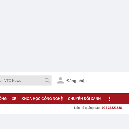
Đăng nhập
ỐNG
XE
KHOA HỌC CÔNG NGHỆ
CHUYỂN ĐỔI XANH
Liên hệ quảng cáo:
024 36321588