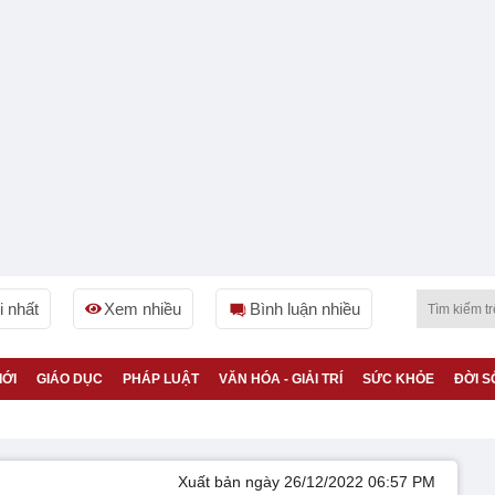
 nhất
Xem nhiều
Bình luận nhiều
IỚI
GIÁO DỤC
PHÁP LUẬT
VĂN HÓA - GIẢI TRÍ
SỨC KHỎE
ĐỜI S
Xuất bản ngày 26/12/2022 06:57 PM