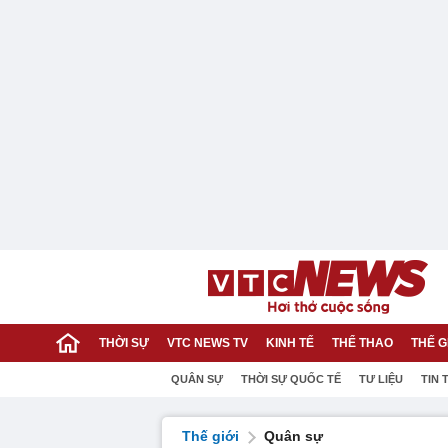
THỜI SỰ
VTC NEWS TV
KINH TẾ
THỂ THAO
THẾ G
QUÂN SỰ
THỜI SỰ QUỐC TẾ
TƯ LIỆU
TIN 
Thế giới
Quân sự