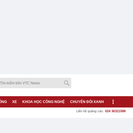
ỐNG
XE
KHOA HỌC CÔNG NGHỆ
CHUYỂN ĐỔI XANH
Liên hệ quảng cáo:
024 36321588