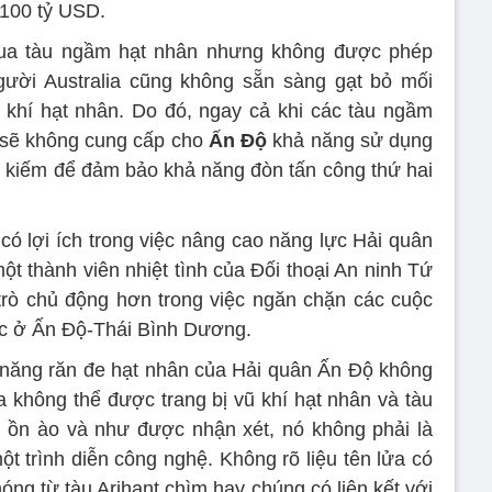
 100 tỷ USD.
mua tàu ngầm hạt nhân nhưng không được phép
gười Australia cũng không sẵn sàng gạt bỏ mối
khí hạt nhân. Do đó, ngay cả khi các tàu ngầm
ọ sẽ không cung cấp cho
Ấn Độ
khả năng sử dụng
 kiếm để đảm bảo khả năng đòn tấn công thứ hai
ó lợi ích trong việc nâng cao năng lực Hải quân
ột thành viên nhiệt tình của Đối thoại An ninh Tứ
rò chủ động hơn trong việc ngăn chặn các cuộc
c ở Ấn Độ-Thái Bình Dương.
 năng răn đe hạt nhân của Hải quân Ấn Độ không
a không thể được trang bị vũ khí hạt nhân và tàu
y ồn ào và như được nhận xét, nó không phải là
t trình diễn công nghệ. Không rõ liệu tên lửa có
ng từ tàu Arihant chìm hay chúng có liên kết với