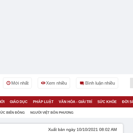
Mới nhất
Xem nhiều
Bình luận nhiều
IỚI
GIÁO DỤC
PHÁP LUẬT
VĂN HÓA - GIẢI TRÍ
SỨC KHỎE
ĐỜI S
TỨC BIỂN ĐÔNG
NGƯỜI VIỆT BỐN PHƯƠNG
Xuất bản ngày 10/10/2021 08:02 AM