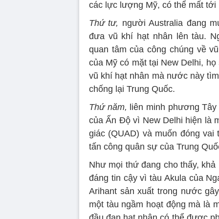
các lực lượng Mỹ, có thể mất tới
Thứ tư,
người Australia đang 
đưa vũ khí hạt nhân lên tàu. N
quan tâm của công chúng về vũ 
của Mỹ có mặt tại New Delhi, h
vũ khí hạt nhân mà nước này tìm
chống lại Trung Quốc.
Thứ năm,
liên minh phương Tây c
của Ấn Độ vì New Delhi hiện là m
giác (QUAD) và muốn đóng vai t
tấn công quân sự của Trung Quố
Như mọi thứ đang cho thấy, khả
đáng tin cậy vì tàu Akula của Ng
Arihant sản xuất trong nước gâ
một tàu ngầm hoạt động mà là mộ
đầu đạn hạt nhân có thể được phó