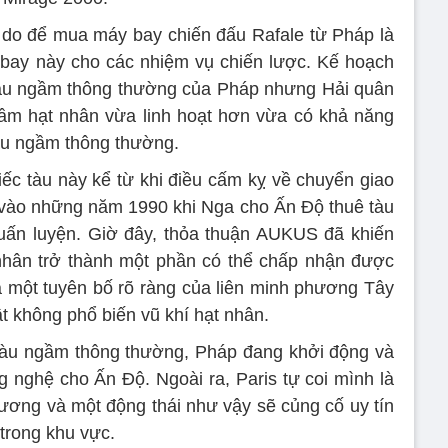
ý do để mua máy bay chiến đấu Rafale từ Pháp là
bay này cho các nhiệm vụ chiến lược. Kế hoạch
 tàu ngầm thông thường của Pháp nhưng Hải quân
ầm hạt nhân vừa linh hoạt hơn vừa có khả năng
àu ngầm thông thường.
c tàu này kể từ khi điều cấm kỵ về chuyển giao
vào những năm 1990 khi Nga cho Ấn Độ thuê tàu
uấn luyện. Giờ đây, thỏa thuận AUKUS đã khiến
nhân trở thành một phần có thể chấp nhận được
à một tuyên bố rõ ràng của liên minh phương Tây
t không phổ biến vũ khí hạt nhân.
 tàu ngầm thông thường, Pháp đang khởi động và
 nghệ cho Ấn Độ. Ngoài ra, Paris tự coi mình là
ương và một động thái như vậy sẽ củng cố uy tín
 trong khu vực.