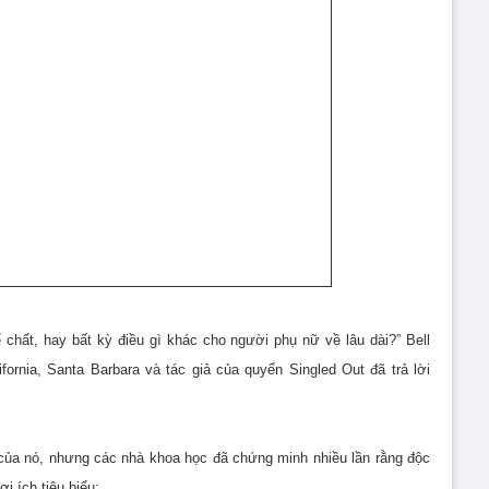
ể chất, hay bất kỳ điều gì khác cho người phụ nữ về lâu dài?” Bell
ifornia, Santa Barbara và tác giả của quyển Singled Out đã trả lời
 của nó, nhưng các nhà khoa học đã chứng minh nhiều lần rằng độc
ợi ích tiêu biểu: