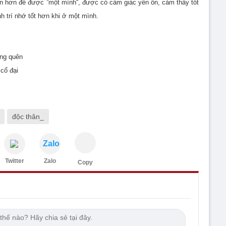
an hơn để được ”một mình“, được có cảm giác yên ổn, cảm thấy tốt
h trí nhớ tốt hơn khi ở một mình.
ãng quên
cổ đại
độc thân_
Zalo
Twitter
Zalo
Copy