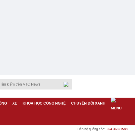
ỐNG
XE
KHOA HỌC CÔNG NGHỆ
CHUYỂN ĐỔI XANH
Liên hệ quảng cáo:
024 36321588