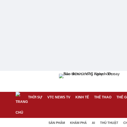
THỜI SỰ
VTC NEWS TV
KINH TẾ
THỂ THAO
THẾ G
SẢN PHẨM
KHÁM PHÁ
AI
THỦ THUẬT
C