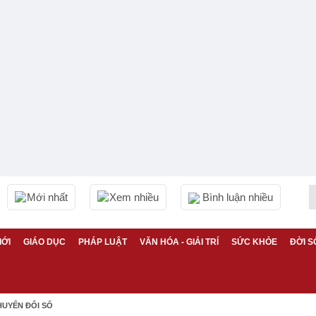
Mới nhất
Xem nhiều
Bình luận nhiều
IỚI
GIÁO DỤC
PHÁP LUẬT
VĂN HÓA - GIẢI TRÍ
SỨC KHỎE
ĐỜI S
HUYỂN ĐỔI SỐ