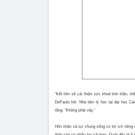
“Kết hôn sẽ cải thiện sức khoẻ tinh thần, th
DePaulo hỏi. Nhà tâm lý học tại đại học Cal
rằng: “Không phải vậy.”
Hôn nhân và sự chung sống có lợi ích riêng
thân còn có nhiều lợi ích hơn. Dưới đây là 5 l