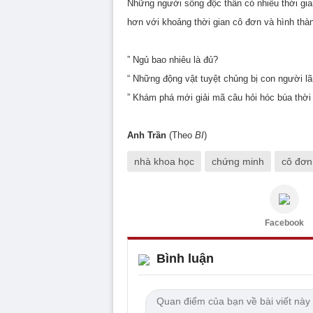
Những người sống độc thân có nhiều thời gi
hơn với khoảng thời gian cô đơn và hình thàn
” Ngủ bao nhiêu là đủ?
“ Những động vật tuyệt chủng bị con người l
” Khám phá mới giải mã câu hỏi hóc búa thời 
Anh Trần
(Theo
BI
)
nhà khoa học
chứng minh
cô đơn
Facebook
Bình luận