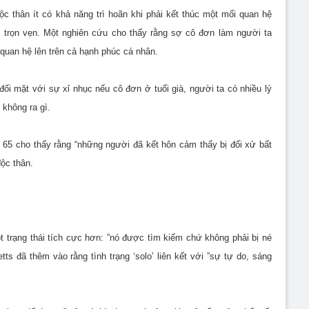
 thân ít có khả năng trì hoãn khi phải kết thúc một mối quan hệ
 trọn vẹn. Một nghiên cứu cho thấy rằng sợ cô đơn làm người ta
i quan hệ lên trên cả hạnh phúc cá nhân.
 đối mặt với sự xỉ nhục nếu cô đơn ở tuổi già, người ta có nhiều lý
 không ra gì.
 65 cho thấy rằng “những người đã kết hôn cảm thấy bị đối xử bất
độc thân.
trạng thái tích cực hơn: ”nó được tìm kiếm chứ không phải bị né
ts đã thêm vào rằng tình trạng ‘solo’ liên kết với ”sự tự do, sáng