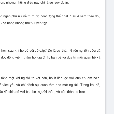
 con, nhưng những điều này chỉ là sự suy đoán.
ng ngàn phụ nữ về mức độ hoạt động thể chất. Sau 4 năm theo dõi,
 khả năng không thích luyện tập.
hơn sau khi họ có đôi có cặp? Đó là sự thật. Nhiều nghiên cứu đã
 đỡ, động viên, thăm hỏi gia đình, bạn bè và duy trì mối quan hệ xã
ằng một khi người ta kết hôn, họ ít liên lạc với anh chị em hơn.
ề việc yêu và chỉ dành sự quan tâm cho một người. Trong khi đó,
c để chia sẻ với bạn bè, người thân, và bản thân họ hơn.