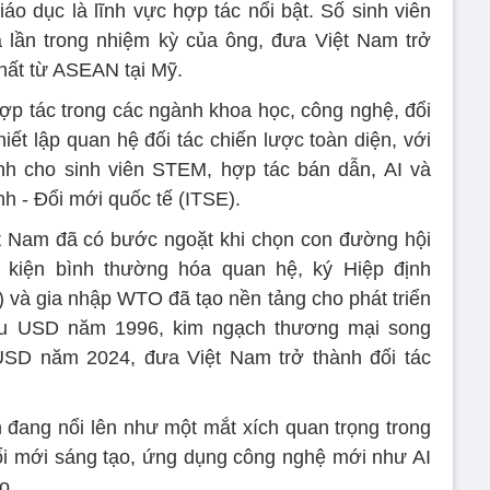
áo dục là lĩnh vực hợp tác nổi bật. Số sinh viên
 lần trong nhiệm kỳ của ông, đưa Việt Nam trở
nhất từ ASEAN tại Mỹ.
p tác trong các ngành khoa học, công nghệ, đổi
hiết lập quan hệ đối tác chiến lược toàn diện, với
Anh cho sinh viên STEM, hợp tác bán dẫn, AI và
h - Đổi mới quốc tế (ITSE).
t Nam đã có bước ngoặt khi chọn con đường hội
 kiện bình thường hóa quan hệ, ký Hiệp định
và gia nhập WTO đã tạo nền tảng cho phát triển
iệu USD năm 1996, kim ngạch thương mại song
SD năm 2024, đưa Việt Nam trở thành đối tác
đang nổi lên như một mắt xích quan trọng trong
ổi mới sáng tạo, ứng dụng công nghệ mới như AI
o.