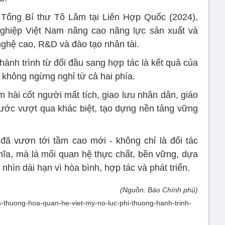
 Tổng Bí thư Tô Lâm tại Liên Hợp Quốc (2024),
nghiệp Việt Nam nâng cao năng lực sản xuất và
nghệ cao, R&D và đào tạo nhân tài.
ành trình từ đối đầu sang hợp tác là kết quả của
c không ngừng nghỉ từ cả hai phía.
 hài cốt người mất tích, giao lưu nhân dân, giáo
ước vượt qua khác biệt, tạo dựng nền tảng vững
ã vươn tới tầm cao mới - không chỉ là đối tác
hĩa, mà là mối quan hệ thực chất, bền vững, dựa
m nhìn dài hạn vì hòa bình, hợp tác và phát triển.
(Nguồn: Báo Chính phủ)
h-thuong-hoa-quan-he-viet-my-no-luc-phi-thuong-hanh-trinh-