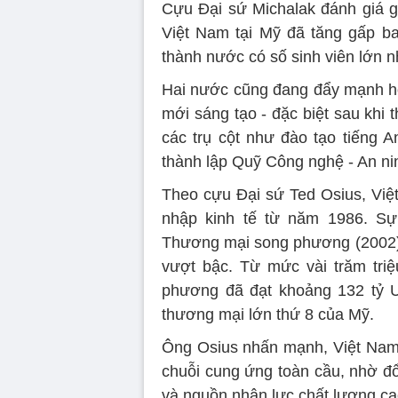
Cựu Đại sứ Michalak đánh giá gi
Việt Nam tại Mỹ đã tăng gấp ba
thành nước có số sinh viên lớn 
Hai nước cũng đang đẩy mạnh hợ
mới sáng tạo - đặc biệt sau khi t
các trụ cột như đào tạo tiếng 
thành lập Quỹ Công nghệ - An nin
Theo cựu Đại sứ Ted Osius, Việ
nhập kinh tế từ năm 1986. Sự
Thương mại song phương (2002) 
vượt bậc. Từ mức vài trăm tr
phương đã đạt khoảng 132 tỷ U
thương mại lớn thứ 8 của Mỹ.
Ông Osius nhấn mạnh, Việt Nam 
chuỗi cung ứng toàn cầu, nhờ đ
và nguồn nhân lực chất lượng ca