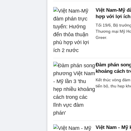
Việt Nam-Mỹ đ
hợp với lợi íc
Tối 19/6, Bộ trưở
Thương mại Mỹ How
Greer.
Đàm phán song 
khoảng cách tr
Kết thúc vòng đàm
tiến bộ, thu hẹp k
Việt Nam - Mỹ k