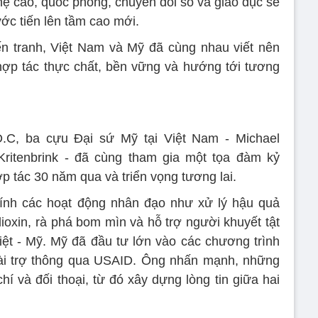
ghệ cao, quốc phòng, chuyển đổi số và giáo dục sẽ
ước tiến lên tầm cao mới.
ến tranh, Việt Nam và Mỹ đã cùng nhau viết nên
ợp tác thực chất, bền vững và hướng tới tương
D.C, ba cựu Đại sứ Mỹ tại Việt Nam - Michael
Kritenbrink - đã cùng tham gia một tọa đàm kỷ
p tác 30 năm qua và triển vọng tương lai.
hính các hoạt động nhân đạo như xử lý hậu quả
ioxin, rà phá bom mìn và hỗ trợ người khuyết tật
ệt - Mỹ. Mỹ đã đầu tư lớn vào các chương trình
 tài trợ thông qua USAID. Ông nhấn mạnh, những
hí và đối thoại, từ đó xây dựng lòng tin giữa hai