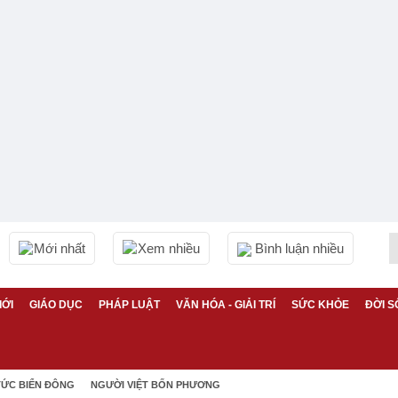
Mới nhất
Xem nhiều
Bình luận nhiều
IỚI
GIÁO DỤC
PHÁP LUẬT
VĂN HÓA - GIẢI TRÍ
SỨC KHỎE
ĐỜI S
TỨC BIỂN ĐÔNG
NGƯỜI VIỆT BỐN PHƯƠNG