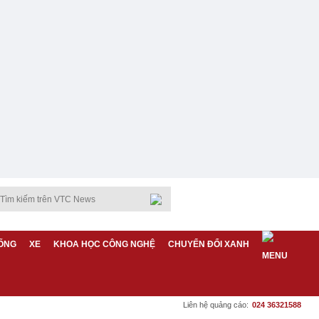
ỐNG
XE
KHOA HỌC CÔNG NGHỆ
CHUYỂN ĐỔI XANH
Liên hệ quảng cáo:
024 36321588