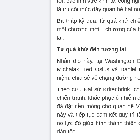
tới, các lĩnh vực kinh tế, công n
là trụ cột thúc đẩy quan hệ hai n
Ba thập kỷ qua, từ quá khứ chi
một chương mới - chương của h
lai.
Từ quá khứ đến tương lai
Nhân dịp này, tại Washington 
Michalak, Ted Osius và Daniel 
niệm, chia sẻ về chặng đường hợ
Theo cựu Đại sứ Kritenbrink, c
chiến tranh, khắc phục ô nhiễm d
đã đặt nền móng cho quan hệ Vi
này và tiếp tục cam kết duy trì
nỗ lực đó giúp hình thành thiện c
dân tộc.