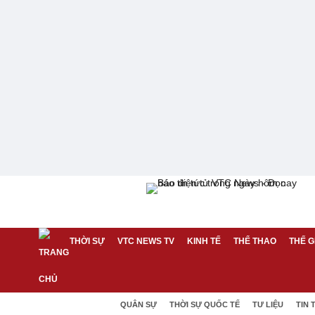
THỜI SỰ
VTC NEWS TV
KINH TẾ
THỂ THAO
THẾ G
QUÂN SỰ
THỜI SỰ QUỐC TẾ
TƯ LIỆU
TIN 