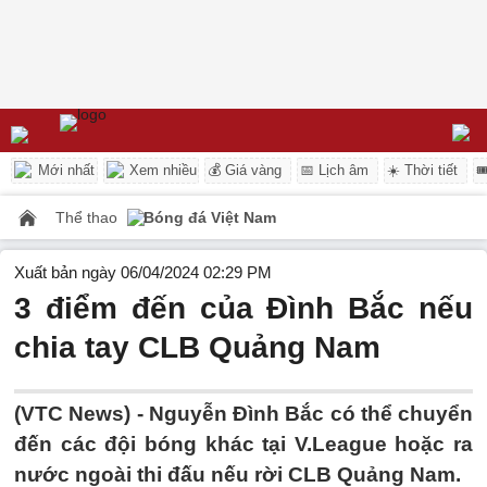
Mới nhất
Xem nhiều
💰 Giá vàng
📅 Lịch âm
☀️ Thời tiết

Thể thao
Bóng đá Việt Nam
Xuất bản ngày 06/04/2024 02:29 PM
3 điểm đến của Đình Bắc nếu
chia tay CLB Quảng Nam
(VTC News) -
Nguyễn Đình Bắc có thể chuyển
đến các đội bóng khác tại V.League hoặc ra
nước ngoài thi đấu nếu rời CLB Quảng Nam.