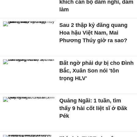
khích cán bộ dám nghĩ, dám
làm
Sau 2 thập kỷ đăng quang
Hoa hậu Việt Nam, Mai
Phương Thúy giờ ra sao?
Bất ngờ phải dự bị cho Đình
Bắc, Xuân Son nói 'tôn
trọng HLV'
Quảng Ngãi: 1 tuần, tìm
thấy 9 hài cốt liệt sĩ ở Đăk
Pék