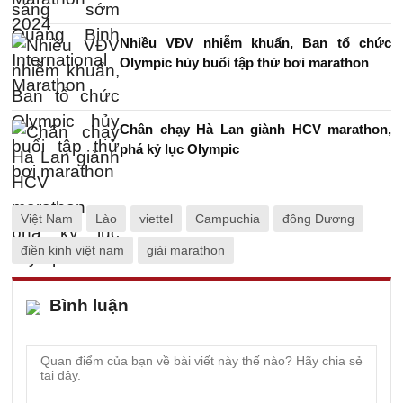
Nhiều VĐV nhiễm khuẩn, Ban tổ chức
Olympic hủy buổi tập thử bơi marathon
Chân chạy Hà Lan giành HCV marathon,
phá kỷ lục Olympic
Việt Nam
Lào
viettel
Campuchia
đông Dương
điền kinh việt nam
giải marathon
Bình luận