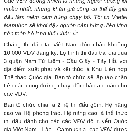
Các VĐV đương nhiên là những người hưởng lợi
nhiều nhất, nhưng khán giả cũng có thể lấy giải
đấu làm niềm cảm hứng chạy bộ. Tôi tin Viettel
Marathon sẽ khơi dậy nguồn cảm hứng điền kinh
trên toàn bộ lãnh thổ Châu Á”.
Chặng thi đấu tại Việt Nam đón chào khoảng
10.000 VĐV đăng ký. Lộ trình thi đấu trải dài qua
3 quận Nam Từ Liêm - Cầu Giấy - Tây Hồ, với
địa điểm xuất phát và kết thúc là Khu Liên hợp
Thể thao Quốc gia. Ban tổ chức sẽ lập rào chắn
trên các cung đường chạy, đảm bảo an toàn cho
các VĐV.
Ban tổ chức chia ra 2 hệ thi đấu gồm: Hệ nâng
cao và Hệ phong trào. Hệ nâng cao là thể thức
thi đấu dành cho các các VĐV đội tuyển Quốc
gia Việt Nam - Lào - Campuchia, các VĐV được