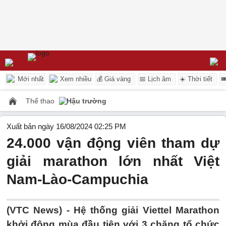
Mới nhất
Xem nhiều
💰 Giá vàng
📅 Lịch âm
☀️ Thời tiết

Thể thao
Hậu trường
Xuất bản ngày 16/08/2024 02:25 PM
24.000 vận động viên tham dự
giải marathon lớn nhất Việt
Nam-Lào-Campuchia
(VTC News) -
Hệ thống giải Viettel Marathon
khởi động mùa đầu tiên với 3 chặng tổ chức