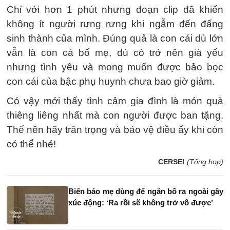
Chỉ với hơn 1 phút nhưng đoạn clip đã khiến
không ít người rưng rưng khi ngẫm đến đấng
sinh thành của mình. Đúng quả là con cái dù lớn
vẫn là con cả bố mẹ, dù có trở nên già yếu
nhưng tình yêu và mong muốn được bảo bọc
con cái của bậc phụ huynh chưa bao giờ giảm.
Có vậy mới thấy tình cảm gia đình là món quà
thiêng liêng nhất mà con người được ban tặng.
Thế nên hãy trân trọng và bảo vệ điều ấy khi còn
có thể nhé!
CERSEI
(Tổng hợp)
Biển báo mẹ dùng để ngăn bố ra ngoài gây
xúc động: ‘Ra rồi sẽ không trở vô được’