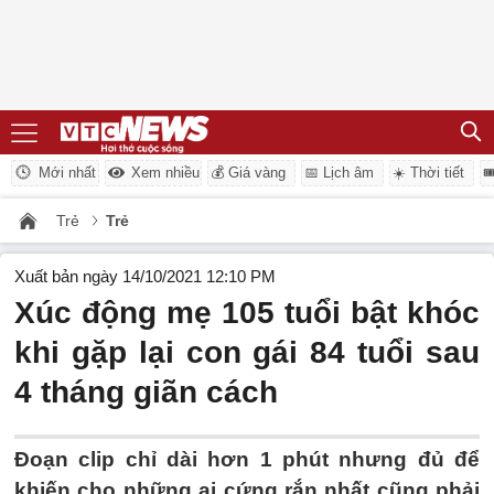
Mới nhất
Xem nhiều
💰 Giá vàng
📅 Lịch âm
☀️ Thời tiết

Trẻ
Trẻ
Xuất bản ngày 14/10/2021 12:10 PM
Xúc động mẹ 105 tuổi bật khóc
khi gặp lại con gái 84 tuổi sau
4 tháng giãn cách
Đoạn clip chỉ dài hơn 1 phút nhưng đủ để
khiến cho những ai cứng rắn nhất cũng phải