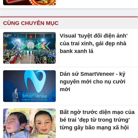
CÙNG CHUYÊN MỤC
Visual 'tuyệt đối điện ảnh'
của trai xinh, gái đẹp nhà
bank xanh lá
Dán sứ SmartVeneer - kỷ
nguyên mới cho nụ cười
mới
Bất ngờ trước diện mạo của
bé trai 'đẹp từ trong trứng'
từng gây bão mạng xã hội