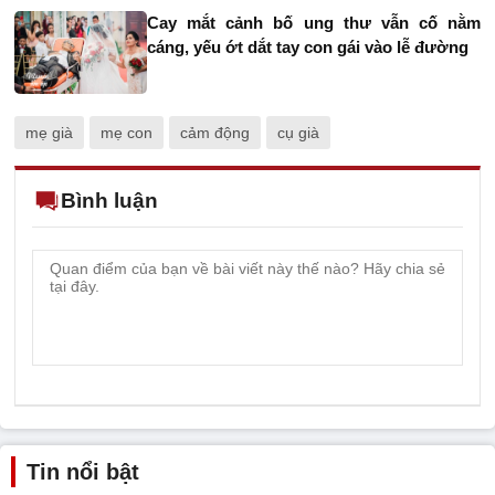
Cay mắt cảnh bố ung thư vẫn cố nằm
cáng, yếu ớt dắt tay con gái vào lễ đường
mẹ già
mẹ con
cảm động
cụ già
Bình luận
Tin nổi bật