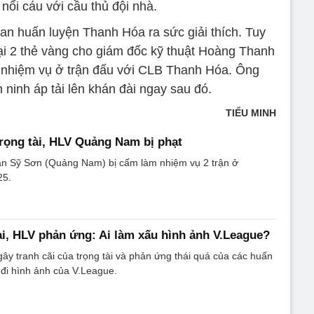
i nổi cáu với cầu thủ đội nhà.
an huấn luyện Thanh Hóa ra sức giải thích. Tuy
ại 2 thẻ vàng cho giám đốc kỹ thuật Hoàng Thanh
 nhiệm vụ ở trận đấu với CLB Thanh Hóa. Ông
 ninh áp tải lên khán đài ngay sau đó.
TIỂU MINH
rọng tài, HLV Quảng Nam bị phạt
ăn Sỹ Sơn (Quảng Nam) bị cấm làm nhiệm vụ 2 trận ở
25.
sai, HLV phản ứng: Ai làm xấu hình ảnh V.League?
ây tranh cãi của trọng tài và phản ứng thái quá của các huấn
 đi hình ảnh của V.League.