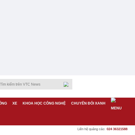
ỐNG
XE
KHOA HỌC CÔNG NGHỆ
CHUYỂN ĐỔI XANH
Liên hệ quảng cáo:
024 36321588