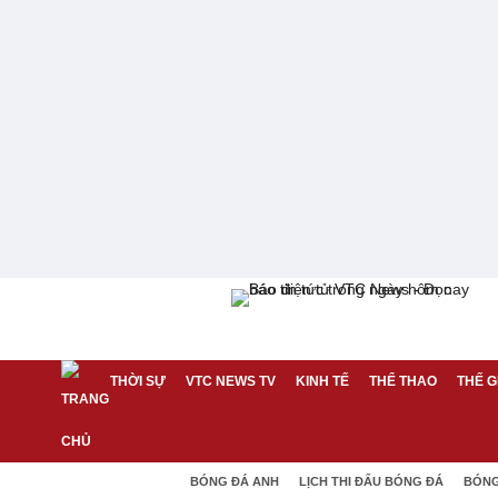
THỜI SỰ
VTC NEWS TV
KINH TẾ
THỂ THAO
THẾ G
BÓNG ĐÁ ANH
LỊCH THI ĐẤU BÓNG ĐÁ
BÓNG