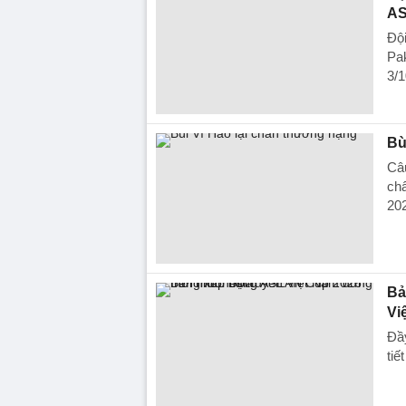
AS
Đội
Pak
3/1
Bù
Câ
chấ
20
Bả
Vi
Đầ
tiế