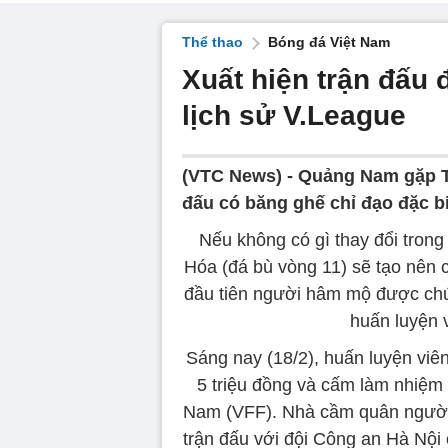
Thể thao
Bóng đá Việt Nam
Xuất hiện trận đấu 
lịch sử V.League
(VTC News) -
Quảng Nam gặp Th
đấu có băng ghế chỉ đạo đặc bi
Nếu không có gì thay đổi tron
Hóa (đá bù vòng 11) sẽ tạo nên 
đầu tiên người hâm mộ được chứ
huấn luyện v
Sáng nay (18/2), huấn luyện v
5 triệu đồng và cấm làm nhiệm 
Nam (VFF). Nhà cầm quân người N
trận đấu với đội Công an Hà Nội