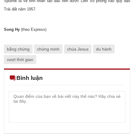
Sputnik là vệ tinh nhân tạo đầu tiên được Liên Xô phóng vào quỹ đạo
Trái đất năm 1957.
Song Hy
(theo Express)
bằng chứng
chứng minh
chúa Jesus
du hành
vượt thời gian
Bình luận