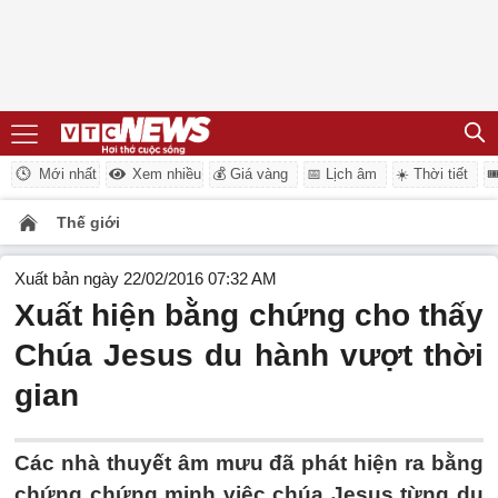
Mới nhất
Xem nhiều
💰 Giá vàng
📅 Lịch âm
☀️ Thời tiết

Thế giới
Xuất bản ngày 22/02/2016 07:32 AM
Xuất hiện bằng chứng cho thấy
Chúa Jesus du hành vượt thời
gian
Các nhà thuyết âm mưu đã phát hiện ra bằng
chứng chứng minh việc chúa Jesus từng du