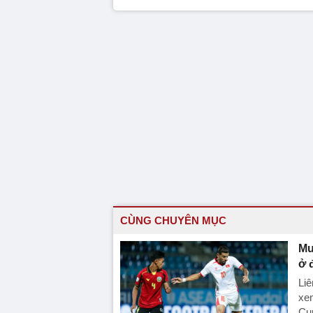
CÙNG CHUYÊN MỤC
Mu
ở 
Liê
xe
Cu