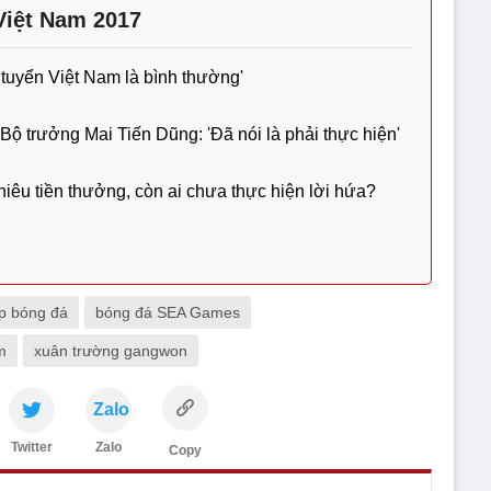
Việt Nam 2017
 tuyển Việt Nam là bình thường'
ộ trưởng Mai Tiến Dũng: 'Đã nói là phải thực hiện'
êu tiền thưởng, còn ai chưa thực hiện lời hứa?
ếp bóng đá
bóng đá SEA Games
m
xuân trường gangwon
Zalo
Twitter
Zalo
Copy