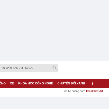
ỐNG
XE
KHOA HỌC CÔNG NGHỆ
CHUYỂN ĐỔI XANH
Liên hệ quảng cáo:
024 36321588