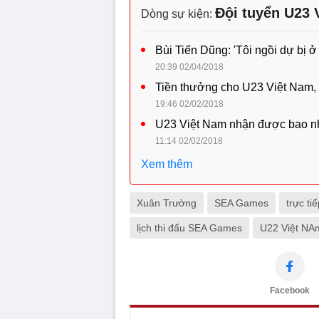
Đội tuyển U23 
Dòng sự kiện:
Bùi Tiến Dũng: 'Tôi ngồi dự bị ở
20:39 02/04/2018
Tiền thưởng cho U23 Việt Nam, B
19:46 02/02/2018
U23 Việt Nam nhận được bao nhi
11:14 02/02/2018
Xem thêm
Xuân Trường
SEA Games
trực ti
lịch thi đấu SEA Games
U22 Việt NA
Facebook