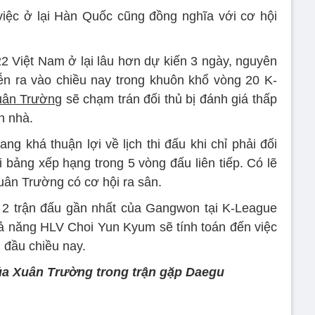
việc ở lại Hàn Quốc cũng đồng nghĩa với cơ hội
 Việt Nam ở lại lâu hơn dự kiến 3 ngày, nguyên
diễn ra vào chiều nay trong khuôn khổ vòng 20 K-
uân Trường
sẽ chạm trán đối thủ bị đánh giá thấp
n nhà.
g khá thuận lợi về lịch thi đấu khi chỉ phải đối
 bảng xếp hạng trong 5 vòng đấu liên tiếp. Có lẽ
uân Trường có cơ hội ra sân.
g 2 trận đấu gần nhất của Gangwon tại K-League
khả năng HLV Choi Yun Kyum sẽ tính toán đến việc
 đầu chiều nay.
của Xuân Trường trong trận gặp Daegu