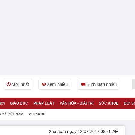
Mới nhất
Xem nhiều
Bình luận nhiều
IỚI
GIÁO DỤC
PHÁP LUẬT
VĂN HÓA - GIẢI TRÍ
SỨC KHỎE
ĐỜI S
 ĐÁ VIỆT NAM
V.LEAGUE
Xuất bản ngày 12/07/2017 09:40 AM