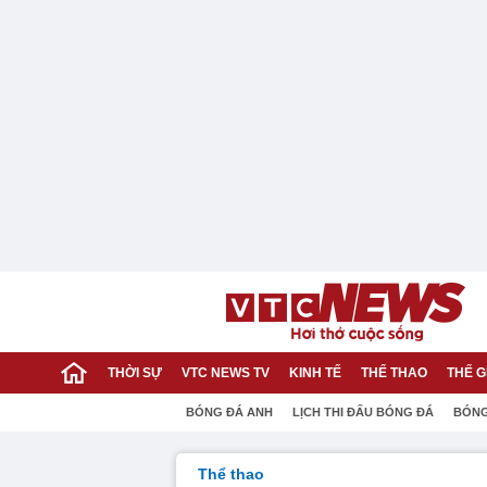
THỜI SỰ
VTC NEWS TV
KINH TẾ
THỂ THAO
THẾ G
BÓNG ĐÁ ANH
LỊCH THI ĐẤU BÓNG ĐÁ
BÓNG
Thể thao