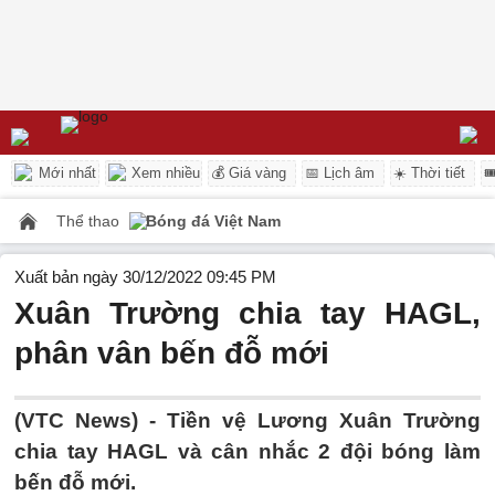
Mới nhất
Xem nhiều
💰 Giá vàng
📅 Lịch âm
☀️ Thời tiết

Thể thao
Bóng đá Việt Nam
Xuất bản ngày 30/12/2022 09:45 PM
Xuân Trường chia tay HAGL,
phân vân bến đỗ mới
(VTC News) -
Tiền vệ Lương Xuân Trường
chia tay HAGL và cân nhắc 2 đội bóng làm
bến đỗ mới.