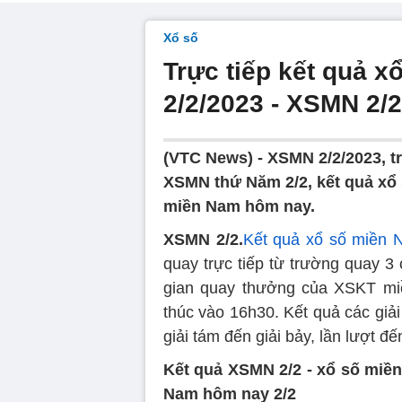
Xổ số
Trực tiếp kết quả 
2/2/2023 - XSMN 2/2
(VTC News) -
XSMN 2/2/2023, 
XSMN thứ Năm 2/2, kết quả xổ
miền Nam hôm nay.
XSMN 2/2.
Kết quả xổ số miền
quay trực tiếp từ trường quay 
gian quay thưởng của XSKT mi
thúc vào 16h30. Kết quả các gi
giải tám đến giải bảy, lần lượt đến
Kết quả XSMN 2/2 - xổ số miền
Nam hôm nay 2/2