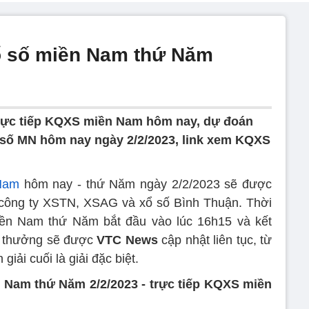
xổ số miền Nam thứ Năm
trực tiếp KQXS miền Nam hôm nay, dự đoán
 số MN hôm nay ngày 2/2/2023, link xem KQXS
 Nam
hôm nay - thứ Năm ngày 2/2/2023 sẽ được
3 công ty XSTN, XSAG và xổ số Bình Thuận. Thời
ền Nam thứ Năm bắt đầu vào lúc 16h15 và kết
ải thưởng sẽ được
VTC News
cập nhật liên tục, từ
 giải cuối là giải đặc biệt.
 Nam thứ Năm 2/2/2023 - trực tiếp KQXS miền