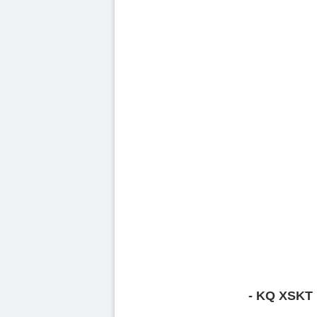
- KQ XSKT 