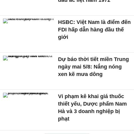
đấu ác liệt năm 1972
HSBC: Việt Nam là điểm đến
FDI hấp dẫn hàng đầu thế
giới
Dự báo thời tiết miền Trung
ngày mai 5/8: Nắng nóng
xen kẽ mưa dông
Vi phạm kê khai giá thuốc
thiết yếu, Dược phẩm Nam
Hà và 3 doanh nghiệp bị
phạt