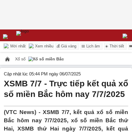
Mới nhất
Xem nhiều
💰 Giá vàng
📅 Lịch âm
☀️ Thời tiết

Xổ số
Xổ số miền Bắc
Cập nhật lúc 05:44 PM ngày 06/07/2025
XSMB 7/7 - Trực tiếp kết quả xổ
số miền Bắc hôm nay 7/7/2025
(VTC News) - XSMB 7/7, kết quả xổ số miền
Bắc hôm nay 7/7/2025, xổ số miền Bắc thứ
Hai, XSMB thứ Hai ngày 7/7/2025, kết quả