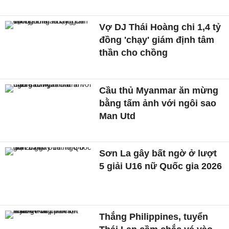
Vợ DJ Thái Hoàng chi 1,4 tỷ
đồng 'chạy' giám định tâm
thần cho chồng
Cầu thủ Myanmar ăn mừng
bằng tấm ảnh với ngôi sao
Man Utd
Sơn La gây bất ngờ ở lượt
5 giải U16 nữ Quốc gia 2026
Thắng Philippines, tuyển