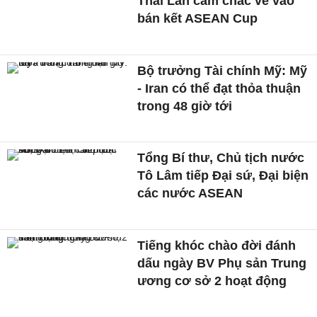
Thái Lan cầm chắc vé vào
bán kết ASEAN Cup
Bộ trưởng Tài chính Mỹ: Mỹ
- Iran có thể đạt thỏa thuận
trong 48 giờ tới
Tổng Bí thư, Chủ tịch nước
Tô Lâm tiếp Đại sứ, Đại biện
các nước ASEAN
Tiếng khóc chào đời đánh
dấu ngày BV Phụ sản Trung
ương cơ sở 2 hoạt động