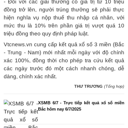
- Đối với các giải thưởng có giá trị từ 10 triệu
đồng trở lên, người trúng thưởng sẽ phải thực
hiện nghĩa vụ nộp thuế thu nhập cá nhân, với
mức thu là 10% trên phần giá trị vượt quá 10
triệu đồng theo quy định pháp luật.
Vtcnews.vn cung cấp kết quả xổ số 3 miền (Bắc
- Trung - Nam) mới nhất mỗi ngày với độ chính
xác 100%, đồng thời cho phép tra cứu kết quả
các ngày trước đó một cách nhanh chóng, dễ
dàng, chính xác nhất.
THƯ TRƯƠNG
(Tổng hợp)
XSMB 6/7 - Trực tiếp kết quả xổ số miền
Bắc hôm nay 6/7/2025