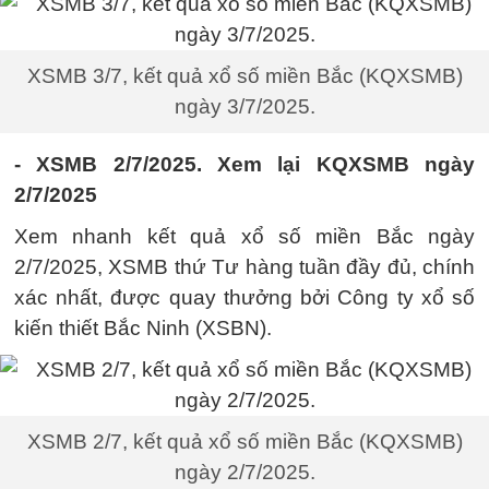
XSMB 3/7, kết quả xổ số miền Bắc (KQXSMB)
ngày 3/7/2025.
- XSMB 2/7/2025. Xem lại KQXSMB ngày
2/7/2025
Xem nhanh kết quả xổ số miền Bắc ngày
2/7/2025, XSMB thứ Tư hàng tuần đầy đủ, chính
xác nhất, được quay thưởng bởi Công ty xổ số
kiến thiết Bắc Ninh (XSBN).
XSMB 2/7, kết quả xổ số miền Bắc (KQXSMB)
ngày 2/7/2025.