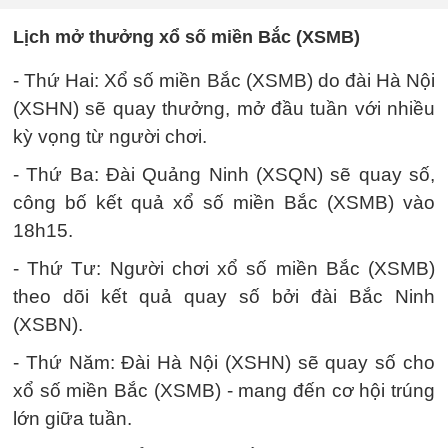
Lịch mở thưởng xổ số miền Bắc (XSMB)
- Thứ Hai: Xổ số miền Bắc (XSMB) do đài Hà Nội
(XSHN) sẽ quay thưởng, mở đầu tuần với nhiều
kỳ vọng từ người chơi.
- Thứ Ba: Đài Quảng Ninh (XSQN) sẽ quay số,
công bố kết quả xổ số miền Bắc (XSMB) vào
18h15.
- Thứ Tư: Người chơi xổ số miền Bắc (XSMB)
theo dõi kết quả quay số bởi đài Bắc Ninh
(XSBN).
- Thứ Năm: Đài Hà Nội (XSHN) sẽ quay số cho
xổ số miền Bắc (XSMB) - mang đến cơ hội trúng
lớn giữa tuần.