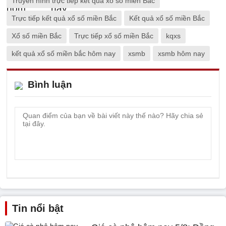
Truyền hình trực tiếp kết quả xổ số miền Bắc
Trực tiếp kết quả xổ số miền Bắc
Kết quả xổ số miền Bắc
Xổ số miền Bắc
Trực tiếp xổ số miền Bắc
kqxs
kết quả xổ số miền bắc hôm nay
xsmb
xsmb hôm nay
Bình luận
Tin nổi bật