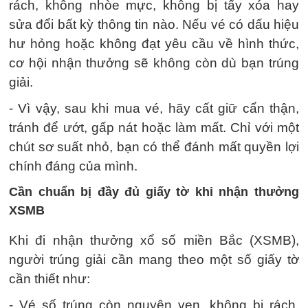
rách, không nhòe mực, không bị tẩy xóa hay
sửa đổi bất kỳ thông tin nào. Nếu vé có dấu hiệu
hư hỏng hoặc không đạt yêu cầu về hình thức,
cơ hội nhận thưởng sẽ không còn dù bạn trúng
giải.
- Vì vậy, sau khi mua vé, hãy cất giữ cẩn thận,
tránh để ướt, gấp nát hoặc làm mất. Chỉ với một
chút sơ suất nhỏ, bạn có thể đánh mất quyền lợi
chính đáng của mình.
Cần chuẩn bị đầy đủ giấy tờ khi nhận thưởng
XSMB
Khi đi nhận thưởng xổ số miền Bắc (XSMB),
người trúng giải cần mang theo một số giấy tờ
cần thiết như:
- Vé số trúng còn nguyên vẹn, không bị rách,