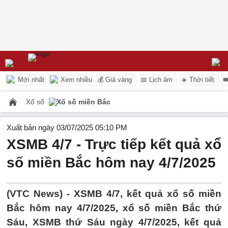
Mới nhất
Xem nhiều
💰 Giá vàng
📅 Lịch âm
☀️ Thời tiết

Xổ số
Xổ số miền Bắc
Xuất bản ngày 03/07/2025 05:10 PM
XSMB 4/7 - Trực tiếp kết quả xổ
số miền Bắc hôm nay 4/7/2025
(VTC News) - XSMB 4/7, kết quả xổ số miền
Bắc hôm nay 4/7/2025, xổ số miền Bắc thứ
Sáu, XSMB thứ Sáu ngày 4/7/2025, kết quả