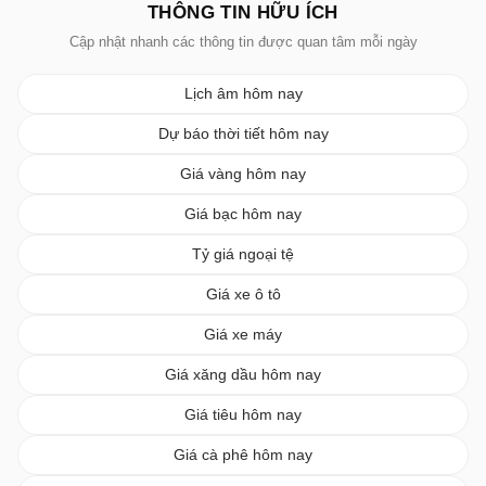
THÔNG TIN HỮU ÍCH
Cập nhật nhanh các thông tin được quan tâm mỗi ngày
Lịch âm hôm nay
Dự báo thời tiết hôm nay
Giá vàng hôm nay
Giá bạc hôm nay
Tỷ giá ngoại tệ
Giá xe ô tô
Giá xe máy
Giá xăng dầu hôm nay
Giá tiêu hôm nay
Giá cà phê hôm nay