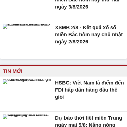
ngày 3/8/2026
XSMB 2/8 - Kết quả xổ số
miền Bắc hôm nay chủ nhật
ngày 2/8/2026
TIN MỚI
HSBC: Việt Nam là điểm đến
FDI hấp dẫn hàng đầu thế
giới
Dự báo thời tiết miền Trung
ngày mai 5/8: Nắng nóng