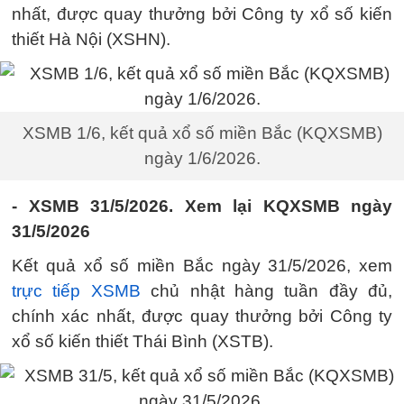
nhất, được quay thưởng bởi Công ty xổ số kiến
thiết Hà Nội (XSHN).
XSMB 1/6, kết quả xổ số miền Bắc (KQXSMB)
ngày 1/6/2026.
- XSMB 31/5/2026. Xem lại KQXSMB ngày
31/5/2026
Kết quả xổ số miền Bắc ngày 31/5/2026, xem
trực tiếp XSMB
chủ nhật hàng tuần đầy đủ,
chính xác nhất, được quay thưởng bởi Công ty
xổ số kiến thiết Thái Bình (XSTB).