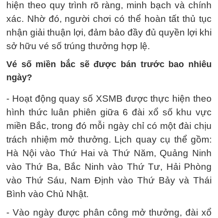
hiện theo quy trình rõ ràng, minh bạch và chính
xác. Nhờ đó, người chơi có thể hoàn tất thủ tục
nhận giải thuận lợi, đảm bảo đầy đủ quyền lợi khi
sở hữu vé số trúng thưởng hợp lệ.
Vé số miền bắc sẽ được bán trước bao nhiêu
ngày?
- Hoạt động quay số XSMB được thực hiện theo
hình thức luân phiên giữa 6 đài xổ số khu vực
miền Bắc, trong đó mỗi ngày chỉ có một đài chịu
trách nhiệm mở thưởng. Lịch quay cụ thể gồm:
Hà Nội vào Thứ Hai và Thứ Năm, Quảng Ninh
vào Thứ Ba, Bắc Ninh vào Thứ Tư, Hải Phòng
vào Thứ Sáu, Nam Định vào Thứ Bảy và Thái
Bình vào Chủ Nhật.
- Vào ngày được phân công mở thưởng, đài xổ