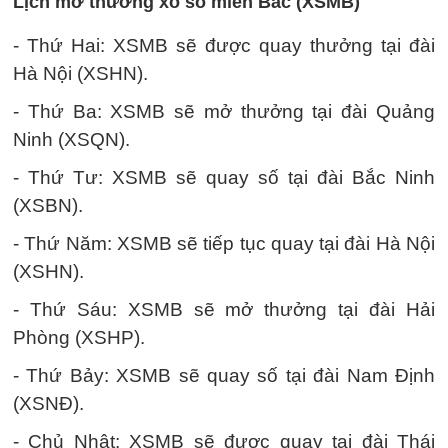
Lịch mở thưởng xổ số miền Bắc (XSMB)
- Thứ Hai: XSMB sẽ được quay thưởng tại đài
Hà Nội (XSHN).
- Thứ Ba: XSMB sẽ mở thưởng tại đài Quảng
Ninh (XSQN).
- Thứ Tư: XSMB sẽ quay số tại đài Bắc Ninh
(XSBN).
- Thứ Năm: XSMB sẽ tiếp tục quay tại đài Hà Nội
(XSHN).
- Thứ Sáu: XSMB sẽ mở thưởng tại đài Hải
Phòng (XSHP).
- Thứ Bảy: XSMB sẽ quay số tại đài Nam Định
(XSNĐ).
- Chủ Nhật: XSMB sẽ được quay tại đài Thái