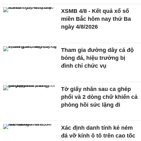
XSMB 4/8 - Kết quả xổ số
miền Bắc hôm nay thứ Ba
ngày 4/8/2026
Tham gia đường dây cá độ
bóng đá, hiệu trưởng bị
đình chỉ chức vụ
Tờ giấy nhăn sau ca ghép
phổi và 2 dòng chữ khiến cả
phòng hồi sức lặng đi
Xác định danh tính kẻ ném
đá vỡ kính ô tô trên cao tốc