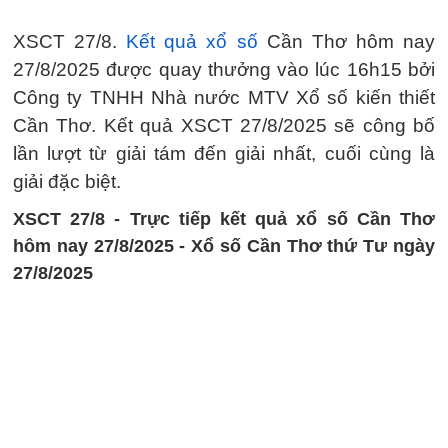
XSCT 27/8.
Kết quả xổ số
Cần Thơ hôm nay
27/8/2025 được quay thưởng vào lúc 16h15 bởi
Công ty TNHH Nhà nước MTV Xổ số kiến thiết
Cần Thơ. Kết quả XSCT 27/8/2025 sẽ công bố
lần lượt từ giải tám đến giải nhất, cuối cùng là
giải đặc biệt.
XSCT 27/8 - Trực tiếp kết quả xổ số Cần Thơ
hôm nay 27/8/2025 - Xổ số Cần Thơ thứ Tư ngày
27/8/2025