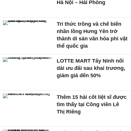
Hà Nội – Hải Phòng
Tri thức trồng và chế biến
nhãn lồng Hưng Yên trở
thành di sản văn hóa phi vật
thể quốc gia
LOTTE MART Tây Ninh nối
dài ưu đãi sau khai trương,
giảm giá đến 50%
Thêm 15 hài cốt liệt sĩ được
tìm thấy tại Công viên Lê
Thị Riêng