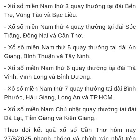
- Xổ số miền Nam thứ 3 quay thưởng tại đài Bến
Tre, Vũng Tàu và Bạc Liêu.
- Xổ số miền Nam thứ 4 quay thưởng tại đài Sóc
Trăng, Đồng Nai và Cần Thơ.
- Xổ số miền Nam thứ 5 quay thưởng tại đài An
Giang, Bình Thuận và Tây Ninh.
- Xổ số miền Nam thứ 6 quay thưởng tại đài Trà
Vinh, Vĩnh Long và Bình Dương.
- Xổ số miền Nam thứ 7 quay thưởng tại đài Bình
Phước, Hậu Giang, Long An và TP.HCM.
- Xổ số miền Nam Chủ nhật quay thưởng tại đài
Đà Lạt, Tiền Giang và Kiên Giang.
Theo dõi kết quả xổ số Cần Thơ hôm nay
27/8/2025 nhanh chóng và chính xác nhất trên