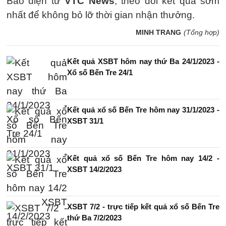
Báo điện tử
VTC News
, theo dõi kết quả sớm
nhất để không bỏ lỡ thời gian nhận thưởng.
MINH TRANG
(Tổng hợp)
Kết quả XSBT hôm nay thứ Ba 24/1/2023 -
Xổ số Bến Tre 24/1
Kết quả xổ số Bến Tre hôm nay 31/1/2023 -
XSBT 31/1
Kết quả xổ số Bến Tre hôm nay 14/2 -
XSBT 14/2/2023
XSBT 7/2 - trực tiếp kết quả xổ số Bến Tre
thứ Ba 7/2/2023