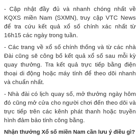
- Cập nhật đầy đủ và nhanh chóng nhất về
KQXS miền Nam (SXMN), truy cập VTC News
để tra cứu kết quả xổ số chính xác nhất từ
16h15 các ngày trong tuần.
- Các trang về xổ số chính thống và từ các nhà
Đài cũng sẽ công bố kết quả xổ số sau mỗi kỳ
quay thưởng. Tra kết quả trực tiếp bằng điện
thoại di động hoặc máy tính để theo dõi nhanh
và chuẩn nhất.
- Nhà đài có lịch quay số, mở thưởng ngày hôm
đó cũng mở cửa cho người chơi đến theo dõi và
trực tiếp trên các kênh phát thanh hoặc truyền
hình đảm bảo tính công bằng.
Nhận thưởng Xổ số miền Nam cần lưu ý điều gì?