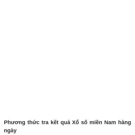
Phương thức tra kết quả Xổ số miền Nam hàng
ngày