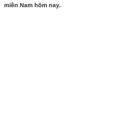
miền Nam hôm nay.