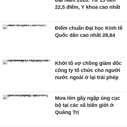
Đại Nam 2026: Từ 15 đến
22,5 điểm, Y khoa cao nhất
Điểm chuẩn Đại học Kinh tế
Quốc dân cao nhất 28,84
Khởi tố vợ chồng giám đốc
công ty tổ chức cho người
nước ngoài ở lại trái phép
Mưa lớn gây ngập úng cục
bộ tại các xã biên giới ở
Quảng Trị