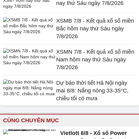
nay thứ Sáu ngày 7/8/2026
XSMB 7/8 - Kết quả xổ số miền
Bắc hôm nay thứ Sáu ngày
7/8/2026
XSMN 7/8 - Kết quả xổ số miền
Nam hôm nay thứ Sáu ngày
7/8/2026
Dự báo thời tiết Hà Nội ngày
mai 8/8: Nắng nóng 33-35°C,
chiều tối có mưa
CÙNG CHUYÊN MỤC
Vietlott 8/8 - Xổ số Power