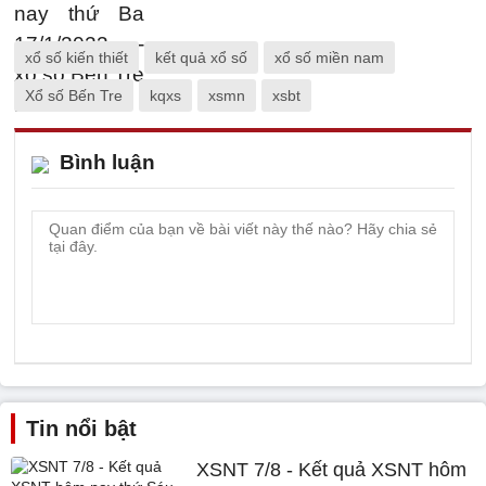
xổ số kiến thiết
kết quả xổ số
xổ số miền nam
Xổ số Bến Tre
kqxs
xsmn
xsbt
Bình luận
Tin nổi bật
XSNT 7/8 - Kết quả XSNT hôm