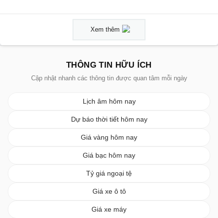
Xem thêm
THÔNG TIN HỮU ÍCH
Cập nhật nhanh các thông tin được quan tâm mỗi ngày
Lịch âm hôm nay
Dự báo thời tiết hôm nay
Giá vàng hôm nay
Giá bạc hôm nay
Tỷ giá ngoại tệ
Giá xe ô tô
Giá xe máy