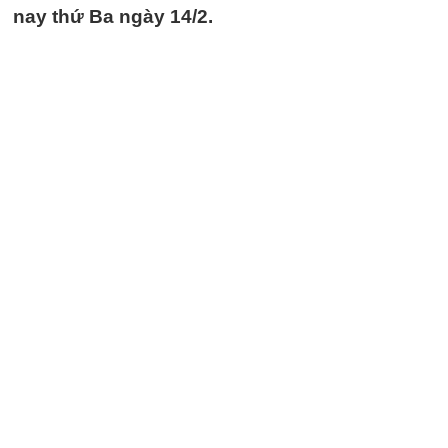
nay thứ Ba ngày 14/2.