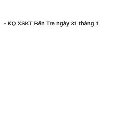
- KQ XSKT Bến Tre ngày 31 tháng 1