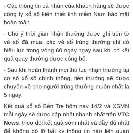
- Các thông tin cá nhân của khách hàng sẽ được
công ty xổ số kiến thiết tỉnh miền Nam bảo mật
hoàn toàn.
- Chú ý thời gian nhận thưởng được ghi trên tờ
vé số đã mua, các vé số trúng thưởng chỉ có
hiệu lực trong vòng 60 ngày ngay sau khi có kết
quả quay thưởng được công bố.
- Sau khi hoàn thành mọi thủ tục nhận thưởng tại
cơ sở xổ số chính thống, tiền thưởng sẽ được
chuyển về cho người trúng thưởng muộn nhất là
5 ngày.
Kết quả xổ số Bến Tre hôm nay 14/2 và XSMN
mỗi ngày sẽ được cập nhật nhanh nhất trên
VTC
News
, theo dõi kết quả sớm nhất và đầy đủ nhất
để không bỏ lỡ bất kỳ thông tin nào liên quan