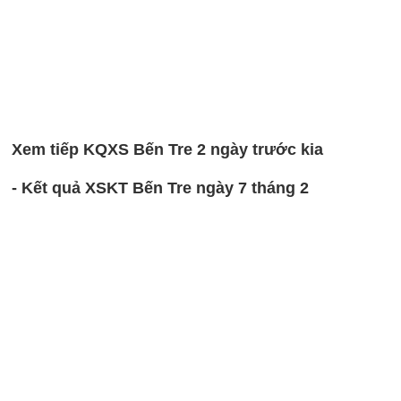
Xem tiếp KQXS Bến Tre 2 ngày trước kia
- Kết quả XSKT Bến Tre ngày 7 tháng 2