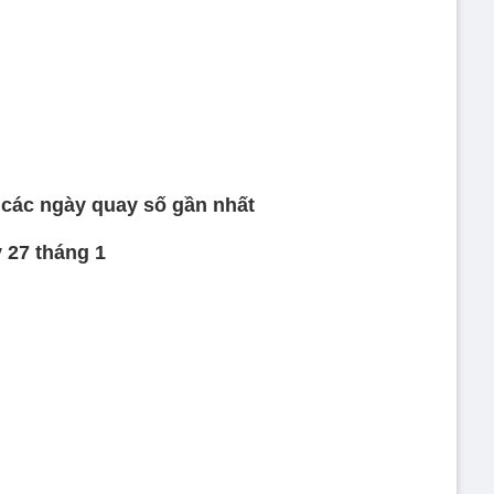
ác ngày quay số gần nhất
 27 tháng 1