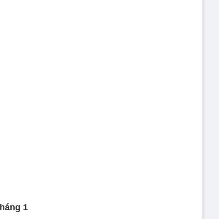
háng 1