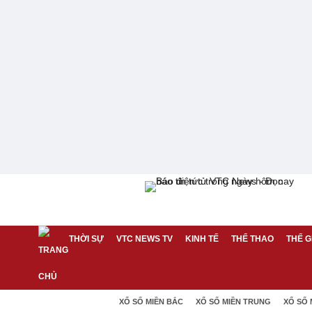
THỜI SỰ
VTC NEWS TV
KINH TẾ
THỂ THAO
THẾ G
XỔ SỐ MIỀN BẮC
XỔ SỐ MIỀN TRUNG
XỔ SỐ 