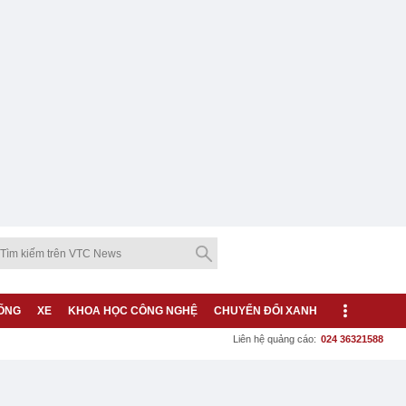
ỐNG
XE
KHOA HỌC CÔNG NGHỆ
CHUYỂN ĐỔI XANH
Liên hệ quảng cáo:
024 36321588