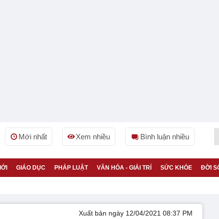
Mới nhất
Xem nhiều
Bình luận nhiều
IỚI
GIÁO DỤC
PHÁP LUẬT
VĂN HÓA - GIẢI TRÍ
SỨC KHỎE
ĐỜI S
Xuất bản ngày 12/04/2021 08:37 PM