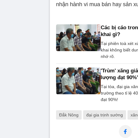
nhận hành vi mua bán hay sản xu
Các bị cáo tro
khai gì?
Tại phiên toà xét 
khai không biết du
nhớ rõ.
'Trùm' xăng giả
lượng đạt 90%'
Tại tòa, đại gia x
trường theo tỉ lệ 
đạt 90%!
Đắk Nông
đại gia trịnh sướng
xăn