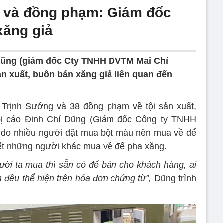
g và đồng phạm: Giám đốc
xăng giả
 Dũng (giám đốc Cty TNHH DVTM Mai Chí
n xuất, buôn bán xăng giả liên quan đến
ử Trịnh Sướng và 38 đồng phạm về tội sản xuất,
 bị cáo Đinh Chí Dũng (Giám đốc Công ty TNHH
 do nhiều người đặt mua bột màu nên mua về để
biết những người khác mua về để pha xăng.
ười ta mua thì sẵn có để bán cho khách hàng, ai
n đều thể hiện trên hóa đơn chứng từ”,
Dũng trình