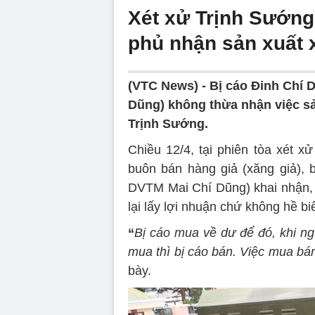
Xét xử Trịnh Sướn
phủ nhận sản xuất 
(VTC News) -
Bị cáo Đinh Chí
Dũng) không thừa nhận việc sả
Trịnh Sướng.
Chiều 12/4, tại phiên tòa xét x
buôn bán hàng giả (xăng giả),
DVTM Mai Chí Dũng) khai nhận,
lại lấy lợi nhuận chứ không hề 
“
Bị cáo mua về dư để đó, khi ng
mua thì bị cáo bán. Việc mua bá
bày.