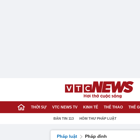
THỜI SỰ
VTC NEWS TV
KINH TẾ
THỂ THAO
THẾ G
BẢN TIN 113
HÒM THƯ PHÁP LUẬT
Pháp luật
Pháp đình