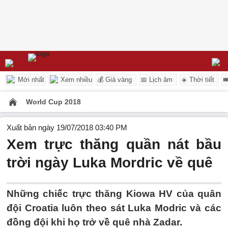
Mới nhất
Xem nhiều
💰 Giá vàng
📅 Lịch âm
☀️ Thời tiết

World Cup 2018
Xuất bản ngày 19/07/2018 03:40 PM
Xem trực thăng quần nát bầu
trời ngày Luka Mordric về quê
Những chiếc trực thăng Kiowa HV của quân
đội Croatia luôn theo sát Luka Modric và các
đồng đội khi họ trở về quê nhà Zadar.