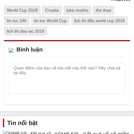
World Cup 2018
Croatia
luka modric
the thao
tin tuc 24h
tin tuc World Cup
lịch thi đấu world cup 2018
lich thi dau wc 2018
Bình luận
Tin nổi bật