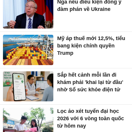
Nga nêu điều kiện đồng ý
đàm phán về Ukraine
Mỹ áp thuế mới 12,5%, tiểu
bang kiện chính quyền
Trump
Sắp hết cảnh mỗi lần đi
khám phải 'khai lại từ đầu'
nhờ Sổ sức khỏe điện tử
Lọc ảo xét tuyển đại học
2026 với 6 vòng toàn quốc
từ hôm nay