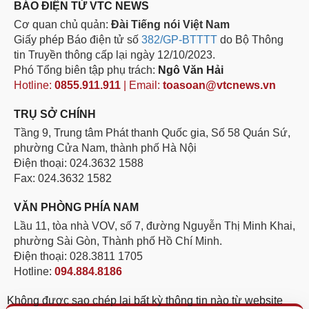
BÁO ĐIỆN TỬ VTC NEWS
Cơ quan chủ quản:
Đài Tiếng nói Việt Nam
Giấy phép Báo điện tử số
382/GP-BTTTT
do Bộ Thông
tin Truyền thông cấp lại ngày 12/10/2023.
Phó Tổng biên tập phụ trách:
Ngô Văn Hải
Hotline:
0855.911.911
| Email:
toasoan@vtcnews.vn
TRỤ SỞ CHÍNH
Tầng 9, Trung tâm Phát thanh Quốc gia, Số 58 Quán Sứ,
phường Cửa Nam, thành phố Hà Nội
Điện thoại: 024.3632 1588
Fax: 024.3632 1582
VĂN PHÒNG PHÍA NAM
Lầu 11, tòa nhà VOV, số 7, đường Nguyễn Thị Minh Khai,
phường Sài Gòn, Thành phố Hồ Chí Minh.
Điện thoại: 028.3811 1705
Hotline:
094.884.8186
Không được sao chép lại bất kỳ thông tin nào từ website