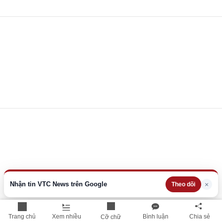
Nhận tin VTC News trên Google
×
Theo dõi
Trang chủ
Xem nhiều
Bình luận
Chia sẻ
Cỡ chữ