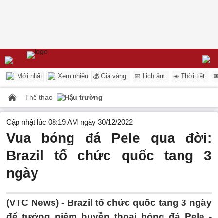
Mới nhất
Xem nhiều
💰 Giá vàng
📅 Lịch âm
☀️ Thời tiết

Thể thao
Hậu trường
Cập nhật lúc 08:19 AM ngày 30/12/2022
Vua bóng đá Pele qua đời:
Brazil tổ chức quốc tang 3
ngày
(VTC News) -
Brazil tổ chức quốc tang 3 ngày
để tưởng niệm huyền thoại bóng đá Pele -