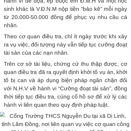
hành vi đe dọa, ép buộc em Đ.M.H và một học
sinh khác là V.Đ.N.M nộp tiền “bảo kê” mỗi ngày
từ 20.000-50.000 đồng để phục vụ nhu cầu cá
nhân.
Theo cơ quan điều tra, chỉ ít ngày trước khi xảy
ra vụ việc, đối tượng này vẫn tiếp tục cưỡng đoạt
tài sản của các nạn nhân.
Trên cơ sở tài liệu, chứng cứ thu thập được, cơ
quan điều tra đã ra quyết định khởi tố vụ án, khởi
tố bị can và áp dụng biện pháp ngăn chặn đối
với N.H.V về hành vi “Cưỡng đoạt tài sản”, đồng
thời tiếp tục điều tra, củng cố hồ sơ để xử lý các
hành vi liên quan theo quy định pháp luật.