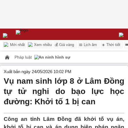
Mới nhất
Xem nhiều
💰 Giá vàng
📅 Lịch âm
☀️ Thời tiết

Pháp luật
An ninh hình sự
Xuất bản ngày 24/05/2026 10:02 PM
Vụ nam sinh lớp 8 ở Lâm Đồng
tự tử nghi do bạo lực học
đường: Khởi tố 1 bị can
Công an tỉnh Lâm Đồng đã khởi tố vụ án,
khởi tố bị can và áp dụng biện pháp ngăn