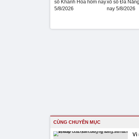
số Khánh Hòa hôm nay
xổ số Đà Nẵn
5/8/2026
nay 5/8/2026
CÙNG CHUYÊN MỤC
Vì