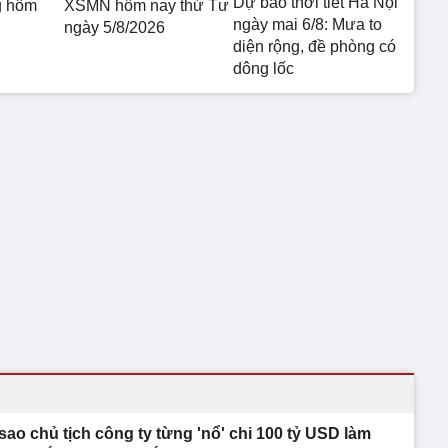
Dự báo thời tiết Hà Nội
g hôm
XSMN hôm nay thứ Tư
ngày mai 6/8: Mưa to
ngày 5/8/2026
diện rộng, đề phòng có
dông lốc
 sao chủ tịch công ty từng 'nổ' chi 100 tỷ USD làm