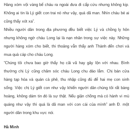
Hàng xóm vội vàng bế cháu ra ngoài đưa đi cấp cứu nhưng không kịp.
Không ai tin là Lý giết con trai nó như vậy, quá dã man. Nhìn cháu bé ai
cũng thấy xót xa”.
Nhiều người dân trong địa phương đều biết việc Lý và chồng ly hôn
nhưng không ngờ cháu Long lại là nạn nhân trong sự việc này. Những
người hàng xóm cho biết, thi thoảng vẫn thấy anh Thành đến chơi và
mua quà cáp cho cháu Long.
“Chúng tôi chưa bao giờ thấy họ cãi vã hay gây lộn với nhau. Bình
thường chị Lý cũng chăm sóc cháu Long chu đáo lắm. Chị bán cửa
hàng tạp hóa và quán cà phê, thu nhập cũng đủ để hai mẹ con sinh
sống. Việc chị Lý giết con như vậy khiến người dân chúng tôi rất bàng
hoàng, không dám tin đó là sự thật. Nếu giận chồng mà có hành vi mù
quáng như vậy thì quá là dã man với con cái của mình” anh Đ. một
người dân trong khu vực nói.
Hà Minh