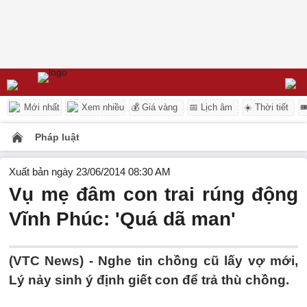
Mới nhất
Xem nhiều
💰 Giá vàng
📅 Lịch âm
☀️ Thời tiết

Pháp luật
Xuất bản ngày 23/06/2014 08:30 AM
Vụ mẹ đâm con trai rúng động
Vĩnh Phúc: 'Quá dã man'
(VTC News) - Nghe tin chồng cũ lấy vợ mới,
Lý nảy sinh ý định giết con để trả thù chồng.