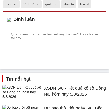
dã man
Vĩnh Phúc
giết con
khởi tố
bô-xít
Bình luận
Tin nổi bật
XSDN 5/8 - Kết quả xổ số Đồng
Nai hôm nay 5/8/2026
Dự báo thời tiết ngày 6/8: Bắc