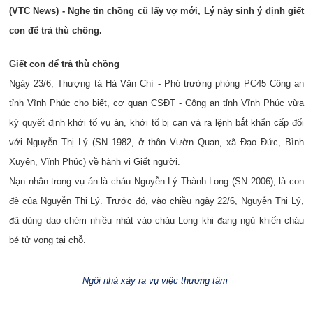
(VTC News) - Nghe tin chồng cũ lấy vợ mới, Lý nảy sinh ý định giết
con để trả thù chồng.
Giết con để trả thù chồng
Ngày 23/6, Thượng tá Hà Văn Chí - Phó trưởng phòng PC45 Công an
tỉnh Vĩnh Phúc cho biết, cơ quan CSĐT - Công an tỉnh Vĩnh Phúc vừa
ký quyết định khởi tố vụ án, khởi tố bị can và ra lệnh bắt khẩn cấp đối
với Nguyễn Thị Lý (SN 1982, ở thôn Vườn Quan, xã Đạo Đức, Bình
Xuyên, Vĩnh Phúc) về hành vi Giết người.
Nạn nhân trong vụ án là cháu Nguyễn Lý Thành Long (SN 2006), là con
đẻ của Nguyễn Thị Lý. Trước đó, vào chiều ngày 22/6, Nguyễn Thị Lý,
đã dùng dao chém nhiều nhát vào cháu Long khi đang ngủ khiến cháu
bé tử vong tại chỗ.
Ngôi nhà xảy ra vụ việc thương tâm