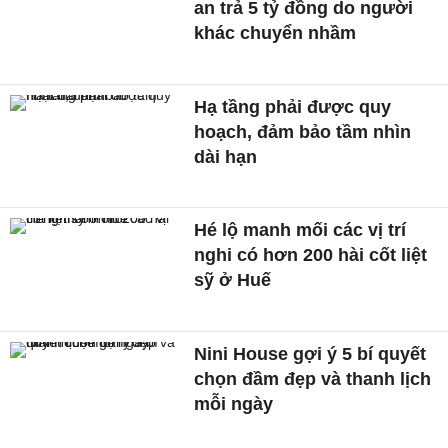
an trả 5 tỷ đồng do người
khác chuyển nhầm
Hạ tầng phải được quy
hoạch, đảm bảo tầm nhìn
dài hạn
Hé lộ manh mối các vị trí
nghi có hơn 200 hài cốt liệt
sỹ ở Huế
Nini House gợi ý 5 bí quyết
chọn đầm đẹp và thanh lịch
mỗi ngày