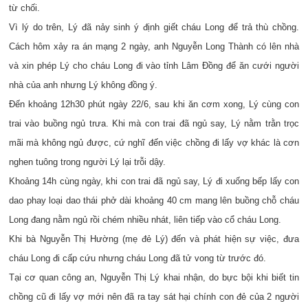
từ chối.
Vì lý do trên, Lý đã nảy sinh ý định giết cháu Long để trả thù chồng.
Cách hôm xảy ra án mạng 2 ngày, anh Nguyễn Long Thành có lên nhà
và xin phép Lý cho cháu Long đi vào tỉnh Lâm Đồng để ăn cưới người
nhà của anh nhưng Lý không đồng ý.
Đến khoảng 12h30 phút ngày 22/6, sau khi ăn cơm xong, Lý cùng con
trai vào buồng ngủ trưa. Khi mà con trai đã ngủ say, Lý nằm trằn trọc
mãi mà không ngủ được, cứ nghĩ đến việc chồng đi lấy vợ khác là cơn
nghen tuông trong người Lý lại trỗi dậy.
Khoảng 14h cùng ngày, khi con trai đã ngủ say, Lý đi xuống bếp lấy con
dao phay loại dao thái phở dài khoảng 40 cm mang lên buồng chỗ cháu
Long đang nằm ngủ rồi chém nhiều nhát, liên tiếp vào cổ cháu Long.
Khi bà Nguyễn Thị Hường (mẹ đẻ Lý) đến và phát hiện sự việc, đưa
cháu Long đi cấp cứu nhưng cháu Long đã tử vong từ trước đó.
Tại cơ quan công an, Nguyễn Thị Lý khai nhận, do bực bội khi biết tin
chồng cũ đi lấy vợ mới nên đã ra tay sát hại chính con đẻ của 2 người