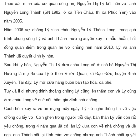
Theo xác minh của cơ quan công an, Nguyễn Thị Lý kết hôn với anh
Nguyễn Long Thành (SN 1982, ở xã Tiền Châu, thị xã Phúc Yên) vào
năm 2005.
Năm 2006 vợ chồng Lý sinh cháu Nguyễn Lý Thành Long, trong quá
trình chung sống Lý và anh Thành thường xuyên xảy ra mẫu thuẫn, bất
đồng quan điểm trong quan hệ vợ chồng nên năm 2010, Lý và anh
Thành đã quyết định ly hôn.
Sau khi ly hôn, Nguyễn Thị Lý đưa cháu Long về ở nhà bà Nguyễn Thị
Hường là mẹ đẻ của Lý ở thôn Vườn Quan, xã Đạo Đức, huyện Bình
Xuyên. Tại đây, Lý mở cửa hàng buôn bán tạp hóa, cà phê.
Tuy đã li dị nhưng thỉnh thoảng chồng Lý cũng lên thăm con và Lý cũng
đưa cháu Long về quê nội thăm gia đình nhà chồng.
Cách hôm xảy ra vụ án mạng mấy ngày, Lý có nghe thông tin về việc
chồng cũ lấy vợ. Cơn ghen trong người trỗi dậy, bản thân Lý vẫn còn rất
yêu chồng, trong 4 năm qua đã có lần Lý đưa con về nhà chồng và đề
nghị anh Thành nối lại tình cảm vợ chồng nhưng anh Thành nhất quyết