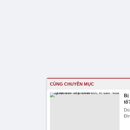
CÙNG CHUYÊN MỤC
Bị
tố
Dù 
Đìn