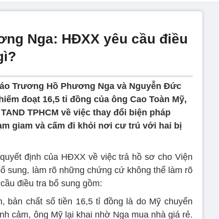
ơng Nga: HĐXX yêu cầu điều
gì?
ị cáo Trương Hồ Phương Nga và Nguyễn Đức
chiếm đoạt 16,5 tỉ đồng của ông Cao Toàn Mỹ,
a TAND TPHCM về việc thay đổi biện pháp
m giam và cấm đi khỏi nơi cư trú với hai bị
quyết định của HĐXX về việc trả hồ sơ cho Viện
 sung, làm rõ những chứng cứ không thể làm rõ
cầu điều tra bổ sung gồm:
n, bản chất số tiền 16,5 tỉ đồng là do Mỹ chuyển
ình cảm, ông Mỹ lại khai nhờ Nga mua nhà giá rẻ.