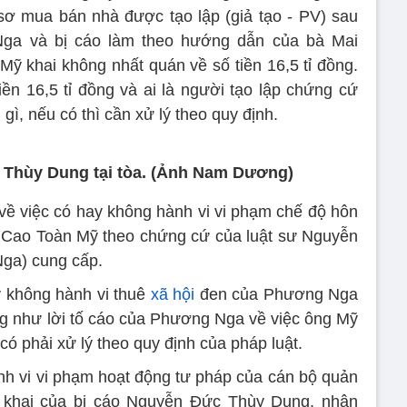
ơ mua bán nhà được tạo lập (giả tạo - PV) sau
Nga và bị cáo làm theo hướng dẫn của bà Mai
Mỹ khai không nhất quán về số tiền 16,5 tỉ đồng.
iền 16,5 tỉ đồng và ai là người tạo lập chứng cứ
ì, nếu có thì cần xử lý theo quy định.
 Thùy Dung tại tòa. (Ảnh Nam Dương)
về việc có hay không hành vi vi phạm chế độ hôn
 Cao Toàn Mỹ theo chứng cứ của luật sư Nguyễn
ga) cung cấp.
ay không hành vi thuê
xã hội
đen của Phương Nga
g như lời tố cáo của Phương Nga về việc ông Mỹ
ó phải xử lý theo quy định của pháp luật.
ành vi vi phạm hoạt động tư pháp của cán bộ quản
i khai của bị cáo Nguyễn Đức Thùy Dung, nhân