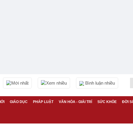
Mới nhất
Xem nhiều
Bình luận nhiều
IỚI
GIÁO DỤC
PHÁP LUẬT
VĂN HÓA - GIẢI TRÍ
SỨC KHỎE
ĐỜI S