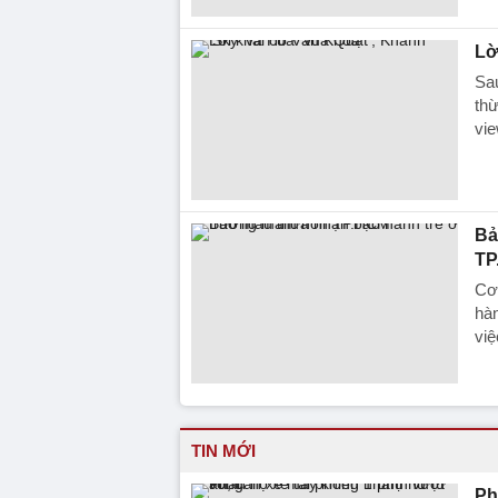
Lờ
Sau
thừ
vie
Bả
TP
Cơ 
hàn
việ
TIN MỚI
Ph