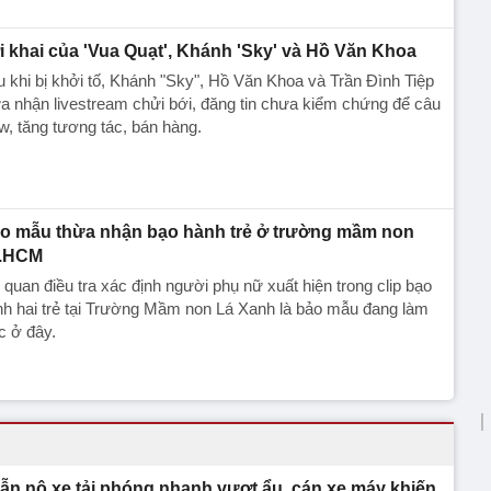
i khai của 'Vua Quạt', Khánh 'Sky' và Hồ Văn Khoa
 khi bị khởi tố, Khánh "Sky", Hồ Văn Khoa và Trần Đình Tiệp
a nhận livestream chửi bới, đăng tin chưa kiểm chứng để câu
w, tăng tương tác, bán hàng.
o mẫu thừa nhận bạo hành trẻ ở trường mầm non
.HCM
quan điều tra xác định người phụ nữ xuất hiện trong clip bạo
h hai trẻ tại Trường Mầm non Lá Xanh là bảo mẫu đang làm
c ở đây.
ẫn nộ xe tải phóng nhanh vượt ẩu, cán xe máy khiến