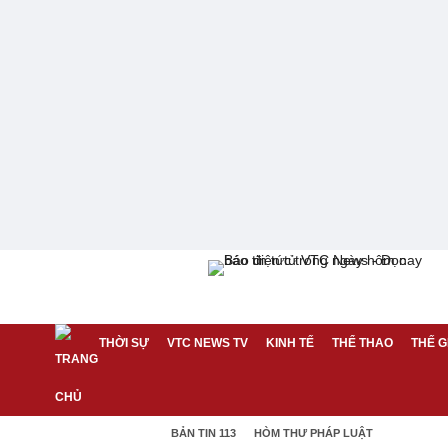
THỜI SỰ
VTC NEWS TV
KINH TẾ
THỂ THAO
THẾ G
BẢN TIN 113
HÒM THƯ PHÁP LUẬT