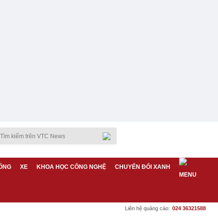
ỐNG
XE
KHOA HỌC CÔNG NGHỆ
CHUYỂN ĐỔI XANH
Liên hệ quảng cáo:
024 36321588