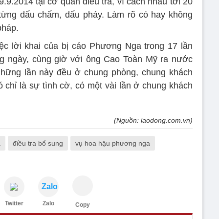
9.2014 tại cơ quan điều tra, vì cách nhau tới 20
 từng dấu chấm, dấu phảy. Làm rõ có hay không
pháp.
iệc lời khai của bị cáo Phương Nga trong 17 lần
ng ngày, cùng giờ với ông Cao Toàn Mỹ ra nước
những lần này đều ở chung phòng, chung khách
ó chỉ là sự tình cờ, có một vài lần ở chung khách
(Nguồn: laodong.com.vn)
a
điều tra bổ sung
vụ hoa hậu phương nga
Zalo
Twitter
Zalo
Copy