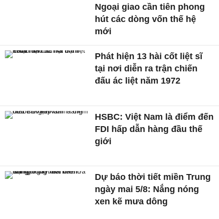
Ngoại giao cần tiên phong
hút các dòng vốn thế hệ
mới
Phát hiện 13 hài cốt liệt sĩ
tại nơi diễn ra trận chiến
đấu ác liệt năm 1972
HSBC: Việt Nam là điểm đến
FDI hấp dẫn hàng đầu thế
giới
Dự báo thời tiết miền Trung
ngày mai 5/8: Nắng nóng
xen kẽ mưa dông