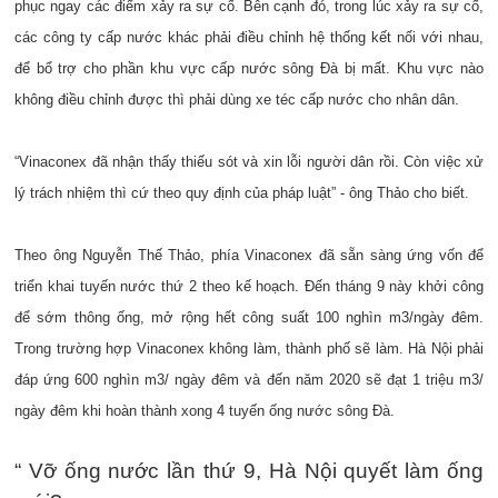
phục ngay các điểm xảy ra sự cố. Bên cạnh đó, trong lúc xảy ra sự cố,
các công ty cấp nước khác phải điều chỉnh hệ thống kết nối với nhau,
để bổ trợ cho phần khu vực cấp nước sông Đà bị mất. Khu vực nào
không điều chỉnh được thì phải dùng xe téc cấp nước cho nhân dân.
“Vinaconex đã nhận thấy thiếu sót và xin lỗi người dân rồi. Còn việc xử
lý trách nhiệm thì cứ theo quy định của pháp luật” - ông Thảo cho biết.
Theo ông Nguyễn Thế Thảo, phía Vinaconex đã sẵn sàng ứng vốn để
triển khai tuyến nước thứ 2 theo kế hoạch. Đến tháng 9 này khởi công
để sớm thông ống, mở rộng hết công suất 100 nghìn m3/ngày đêm.
Trong trường hợp Vinaconex không làm, thành phố sẽ làm. Hà Nội phải
đáp ứng 600 nghìn m3/ ngày đêm và đến năm 2020 sẽ đạt 1 triệu m3/
ngày đêm khi hoàn thành xong 4 tuyến ống nước sông Đà.
“ Vỡ ống nước lần thứ 9, Hà Nội quyết làm ống