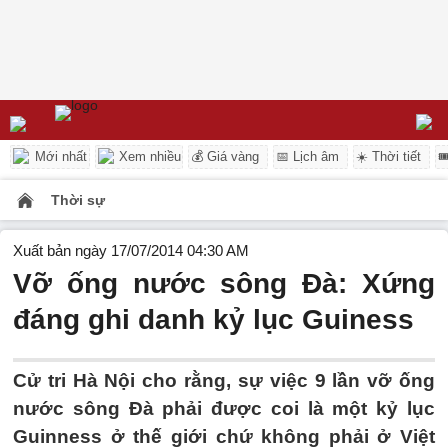
Mới nhất
Xem nhiều
💰 Giá vàng
📅 Lịch âm
☀️ Thời tiết

Thời sự
Xuất bản ngày 17/07/2014 04:30 AM
Vỡ ống nước sông Đà: Xứng
đáng ghi danh kỷ lục Guiness
Cử tri Hà Nội cho rằng, sự việc 9 lần vỡ ống
nước sông Đà phải được coi là một kỷ lục
Guinness ở thế giới chứ không phải ở Việt