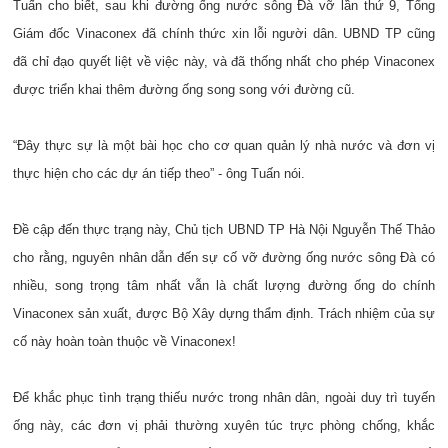
Tuấn cho biết, sau khi đường ống nước sông Đà vỡ lần thứ 9, Tổng
Giám đốc Vinaconex đã chính thức xin lỗi người dân. UBND TP cũng
đã chỉ đạo quyết liệt về việc này, và đã thống nhất cho phép Vinaconex
được triển khai thêm đường ống song song với đường cũ.
“Đây thực sự là một bài học cho cơ quan quản lý nhà nước và đơn vị
thực hiện cho các dự án tiếp theo” - ông Tuấn nói.
Đề cập đến thực trạng này, Chủ tịch UBND TP Hà Nội Nguyễn Thế Thảo
cho rằng, nguyên nhân dẫn đến sự cố vỡ đường ống nước sông Đà có
nhiều, song trọng tâm nhất vẫn là chất lượng đường ống do chính
Vinaconex sản xuất, được Bộ Xây dựng thẩm định. Trách nhiệm của sự
cố này hoàn toàn thuộc về Vinaconex!
Để khắc phục tình trạng thiếu nước trong nhân dân, ngoài duy trì tuyến
ống này, các đơn vị phải thường xuyên túc trực phòng chống, khắc