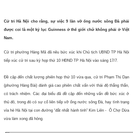
Cử tri Hà Nội cho rằng, sự việc 9 lần vỡ ống nước sông Đà phải
được coi là một kỷ lục Guinness ở thế giới chứ không phải ở Việt
Nam.
Cử tri phường Hàng Mã đã nêu bức xúc khi Chủ tịch UBND TP Hà Nội
tiếp xúc cử tri sau kỳ họp thứ 10 HĐND TP Hà Nội vào sáng 17/7.
Đề cập đến chất lượng phiên họp thứ 10 vừa qua, cử tri Phạm Thị Dạn
(phường Hàng Bài) đánh giá cao phiên chất vấn với thái độ thẳng thắn,
có trách nhiệm. Các đại biểu đã đề cập đến những vấn đề bức xúc ở
thủ đô, trong đó có sự cố liên tiếp vỡ ống nước sông Đà, hay tình trạng
vỉa hè Hà Nội tại con đường “đắt nhất hành tinh” Kim Liên - Ô Chợ Dừa
vừa làm xong đã hỏng.