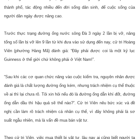
thành phố, tác động nhiều đến đời sống dân sinh, để cuộc sống của
người dân ngày được nâng cao.
Trước thực trạng đường ống nước sông Đà 3 ngày 2 lần bị vỡ, nâng
tổng số lần bị vỡ lên 9 lần từ khi đưa vào sử dụng đến nay, cử tri Hoàng
Viên (phường Hàng Mã) đánh giá: “Đây phải được coi là một kỷ lục
Guinness ở thế giới chứ không phải ở Việt Nam!”.
“Sau khi các cơ quan chức năng vào cuộc kiểm tra, nguyên nhân được
đánh giá là chất lượng đường ống kém, nhưng trách nhiệm cụ thể thuộc
về ai thì lại chưa rõ. Tôi xin hỏi nếu đó là đường ống dẫn khí đốt, đường
ống dẫn dầu thì hậu quả sẽ thế nào?”. Cử tri Viên nêu bức xúc và đề
nghị cần làm rõ trách nhiệm cá nhân cụ thể, vì đây không phải là sơ
suất ngẫu nhiên, mà là vấn đề mua bán vật tư.
Theo cử tri Viên, việc mua thiết bị vật tư, lâu nay ai cũng biết người ta