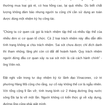
thường mua loại giá rẻ, có hoa hồng cao, lại quả nhiều. Dù biết chất
lượng không đảm bảo nhưng người ta cũng chỉ cần sử dụng an toàn
được đúng một nhiệm kỳ họ công tác.
“Chúng ta cứ quen cái gọi là trách nhiệm tập thể và nhiều tập thể của
nhiều đơn vị cơ quan tổ chức. Cả 2 loại trách nhiệm này đều dẫn đến
tình trạng không ai chịu trách nhiệm. Sai sót chưa được chỉ đích danh
thì tham nhũng, lãng phí còn có đất để hoành hành. Quy trách nhiệm
người đứng đầu cơ quan xảy ra sai sót mới là cải cách hành chính” -
ông Viên nói.
Đặt nghi vấn trong tư duy nhiệm kỳ từ lãnh đạo Vinaconex, cử tri
phường Hàng Mã cũng cho rằng, sự cố này không thể coi là ngẫu nhiên.
Với tổng cộng 9 lần vỡ, tính trung bình cứ 2 tháng đường ống nước
sông Đà lại bị vỡ một lần. Người không có kiến thức gì về xây dựng,
đường ống cũng phải giật mình.