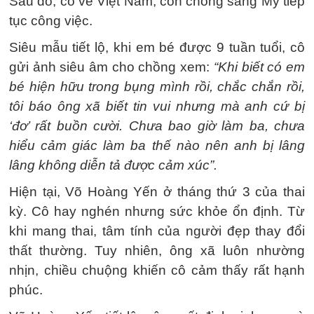
Sau đó, cô về Việt Nam, còn chồng sang Mỹ tiếp
tục công việc.
Siêu mẫu tiết lộ, khi em bé được 9 tuần tuổi, cô
gửi ảnh siêu âm cho chồng xem:
“Khi biết có em
bé hiện hữu trong bụng mình rồi, chắc chắn rồi,
tôi báo ông xã biết tin vui nhưng mà anh cứ bị
‘đơ’ rất buồn cười. Chưa bao giờ làm ba, chưa
hiểu cảm giác làm ba thế nào nên anh bị lâng
lâng không diễn tả được cảm xúc”.
Hiện tại, Võ Hoàng Yến ở tháng thứ 3 của thai
kỳ. Cô hay nghén nhưng sức khỏe ổn định. Từ
khi mang thai, tâm tính của người đẹp thay đổi
thất thường. Tuy nhiên, ông xã luôn nhường
nhịn, chiều chuộng khiến cô cảm thấy rất hạnh
phúc.