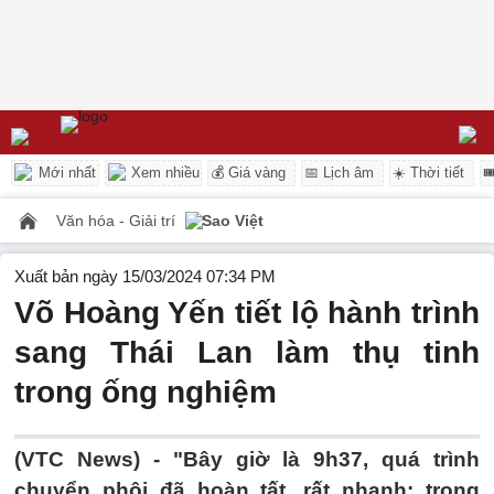
Mới nhất
Xem nhiều
💰 Giá vàng
📅 Lịch âm
☀️ Thời tiết

Văn hóa - Giải trí
Sao Việt
Xuất bản ngày 15/03/2024 07:34 PM
Võ Hoàng Yến tiết lộ hành trình
sang Thái Lan làm thụ tinh
trong ống nghiệm
(VTC News) -
"Bây giờ là 9h37, quá trình
chuyển phôi đã hoàn tất, rất nhanh; trong