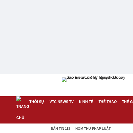
THỜI SỰ
VTC NEWS TV
KINH TẾ
THỂ THAO
THẾ G
BẢN TIN 113
HÒM THƯ PHÁP LUẬT