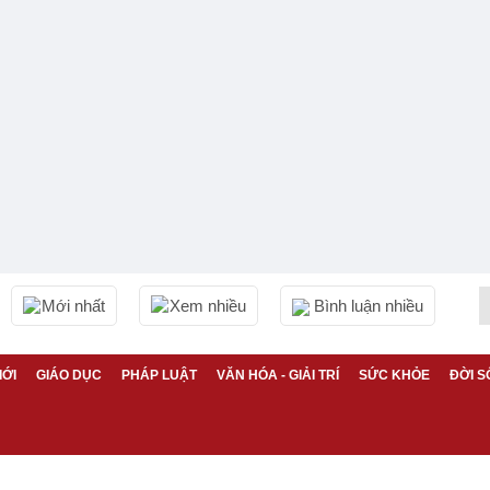
Mới nhất
Xem nhiều
Bình luận nhiều
IỚI
GIÁO DỤC
PHÁP LUẬT
VĂN HÓA - GIẢI TRÍ
SỨC KHỎE
ĐỜI S