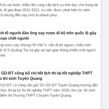
 bị cáo buộc nhiều lần cung cấp dịch vụ tình dục cho trọng tài
c tế giai đoạn 2011-2012, vụ việc được phát hiện từ năm
6 nhưng đến nay mới bị phanh phui.
ởi tố người đàn ông say rượu đi bộ trên quốc lộ gây
i nạn chết người
ng rượu say nhưng Hồ Văn V. vẫn đi bộ ngược chiều trên
c lộ 9 (Quảng Trị) và gây tai nạn giao thông khiến một người
nạn.
 GD-ĐT công bố chi tiết lịch thi lại tốt nghiệp THPT
o thí sinh Tuyên Quang
 GD-ĐT có công văn gửi Sở GD-ĐT Tuyên Quang hướng dẫn
chức thi lại kỳ thi tốt nghiệp THPT năm 2026 cho các thí sinh
i điểm thi Trường THPT Chuyên Tuyên Quang.