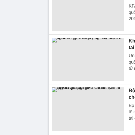
KFA
quố
201
Kh
ta
Uố
quố
tử 
Bộ
ch
Bộ
tổ 
tạ