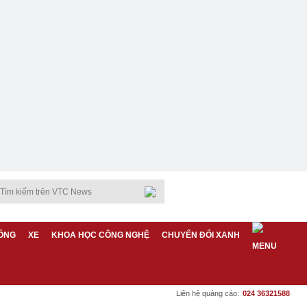
ỐNG
XE
KHOA HỌC CÔNG NGHỆ
CHUYỂN ĐỔI XANH
Liên hệ quảng cáo:
024 36321588