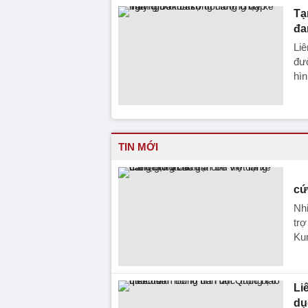
Tạ
đa
Liê
đườ
hìn
TIN MỚI
cứ
Nhi
trợ
Ku
Li
dụ