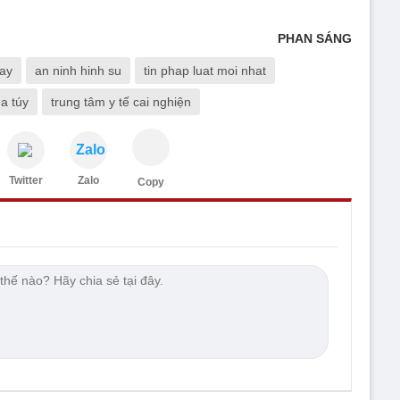
PHAN SÁNG
gay
an ninh hinh su
tin phap luat moi nhat
a túy
trung tâm y tế cai nghiện
Zalo
Twitter
Zalo
Copy