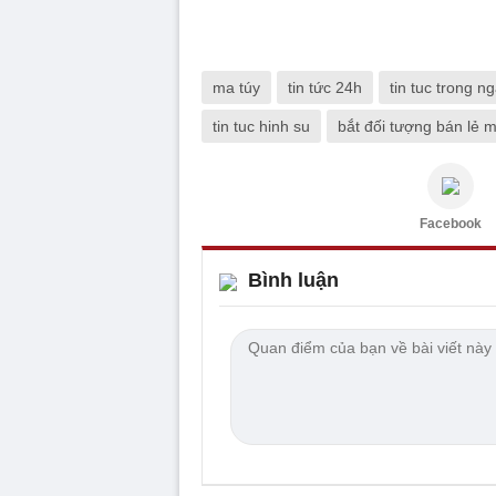
ma túy
tin tức 24h
tin tuc trong n
tin tuc hinh su
bắt đối tượng bán lẻ m
Facebook
Bình luận