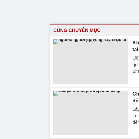
CÙNG CHUYÊN MỤC
Kh
ta
Uố
quố
tử 
Ch
đế
Lấy
Lon
đến