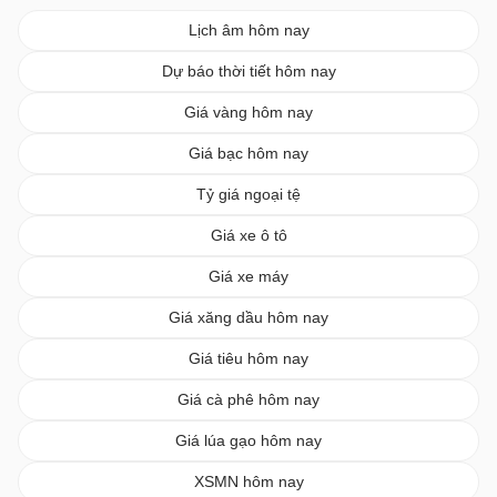
Lịch âm hôm nay
Dự báo thời tiết hôm nay
Giá vàng hôm nay
Giá bạc hôm nay
Tỷ giá ngoại tệ
Giá xe ô tô
Giá xe máy
Giá xăng dầu hôm nay
Giá tiêu hôm nay
Giá cà phê hôm nay
Giá lúa gạo hôm nay
XSMN hôm nay