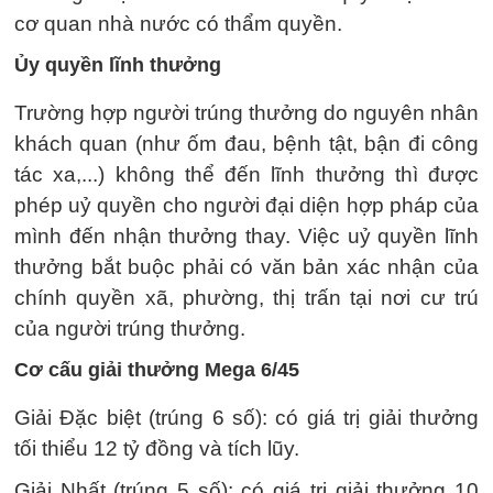
cơ quan nhà nước có thẩm quyền.
Ủy quyền lĩnh thưởng
Trường hợp người trúng thưởng do nguyên nhân
khách quan (như ốm đau, bệnh tật, bận đi công
tác xa,...) không thể đến lĩnh thưởng thì được
phép uỷ quyền cho người đại diện hợp pháp của
mình đến nhận thưởng thay. Việc uỷ quyền lĩnh
thưởng bắt buộc phải có văn bản xác nhận của
chính quyền xã, phường, thị trấn tại nơi cư trú
của người trúng thưởng.
Cơ cấu giải thưởng Mega 6/45
Giải Đặc biệt (trúng 6 số): có giá trị giải thưởng
tối thiểu 12 tỷ đồng và tích lũy.
Giải Nhất (trúng 5 số): có giá trị giải thưởng 10