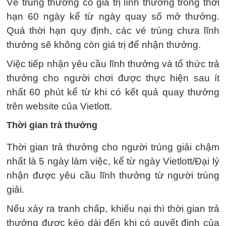
Vé trúng thưởng có giá trị lĩnh thưởng trong thời
hạn 60 ngày kể từ ngày quay số mở thưởng.
Quá thời hạn quy định, các vé trúng chưa lĩnh
thưởng sẽ không còn giá trị để nhận thưởng.
Việc tiếp nhận yêu cầu lĩnh thưởng và tổ thức trả
thưởng cho người chơi được thực hiện sau ít
nhất 60 phút kể từ khi có kết quả quay thưởng
trên website của Vietlott.
Thời gian trả thưởng
Thời gian trả thưởng cho người trúng giải chậm
nhất là 5 ngày làm việc, kể từ ngày Vietlott/Đại lý
nhận được yêu cầu lĩnh thưởng từ người trúng
giải.
Nếu xảy ra tranh chấp, khiếu nại thì thời gian trả
thưởng được kéo dài đến khi có quyết định của