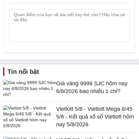
Tin nổi bật
Giá vàng 9999 SJC hôm nay
6/8/2026 bao nhiêu 1 chỉ?
Vietlott 5/8 - Vietlott Mega 6/45
5/8 - Kết quả xổ số Vietlott hôm
nay 5/8/2026