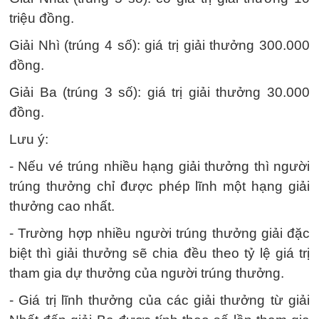
triệu đồng.
Giải Nhì (trúng 4 số): giá trị giải thưởng 300.000
đồng.
Giải Ba (trúng 3 số): giá trị giải thưởng 30.000
đồng.
Lưu ý:
- Nếu vé trúng nhiều hạng giải thưởng thì người
trúng thưởng chỉ được phép lĩnh một hạng giải
thưởng cao nhất.
- Trường hợp nhiều người trúng thưởng giải đặc
biệt thì giải thưởng sẽ chia đều theo tỷ lệ giá trị
tham gia dự thưởng của người trúng thưởng.
- Giá trị lĩnh thưởng của các giải thưởng từ giải