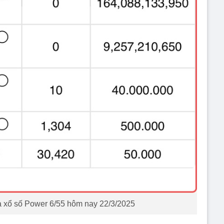
quả xổ số Power 6/55 hôm nay 22/3/2025