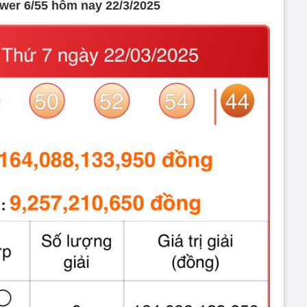
Power 6/55 hôm nay 22/3/2025