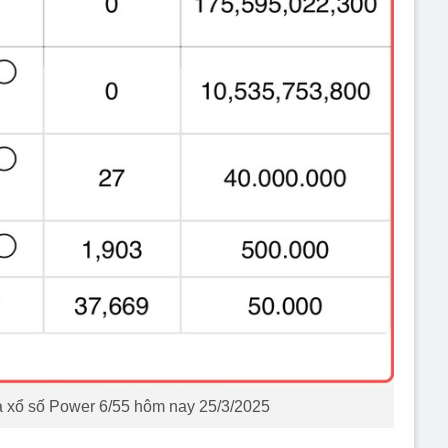
quả xổ số Power 6/55 hôm nay 25/3/2025