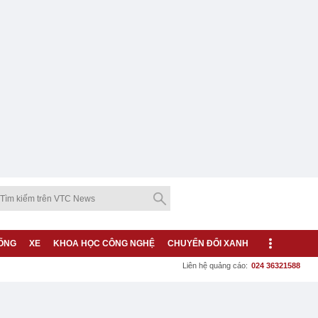
ỐNG
XE
KHOA HỌC CÔNG NGHỆ
CHUYỂN ĐỔI XANH
Liên hệ quảng cáo:
024 36321588