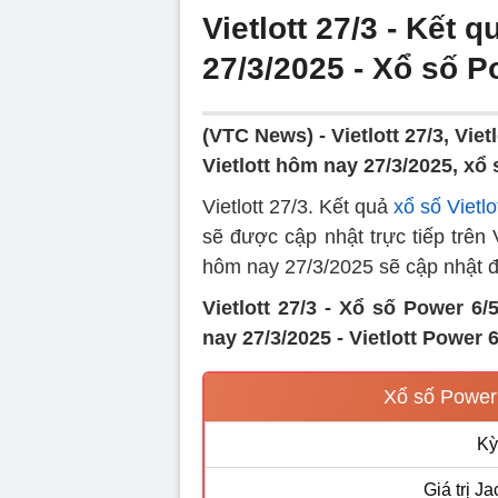
Vietlott 27/3 - Kết 
27/3/2025 - Xổ số P
(VTC News) - Vietlott 27/3, Viet
Vietlott hôm nay 27/3/2025, xổ s
Vietlott 27/3. Kết quả
xổ số Vietlo
sẽ được cập nhật trực tiếp trên 
hôm nay 27/3/2025 sẽ cập nhật 
Vietlott 27/3 - Xổ số Power 6/
nay 27/3/2025 - Vietlott Power 6