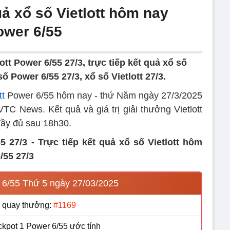
quả xổ số Vietlott hôm nay
ower 6/55
lott Power 6/55 27/3, trực tiếp kết quả xổ số
ố Power 6/55 27/3, xổ số Vietlott 27/3.
tt
Power 6/55 hôm nay - thứ Năm ngày 27/3/2025
VTC News. Kết quả và giá trị giải thưởng Vietlott
đầy đủ sau 18h30.
55 27/3 - Trực tiếp kết quả xổ số Vietlott hôm
/55 27/3