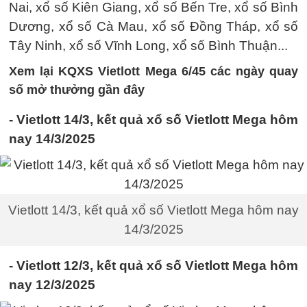
Nai, xổ số Kiên Giang, xổ số Bến Tre, xổ số Bình
Dương, xổ số Cà Mau, xổ số Đồng Tháp, xổ số
Tây Ninh, xổ số Vĩnh Long, xổ số Bình Thuận...
Xem lại KQXS Vietlott Mega 6/45 các ngày quay
số mở thưởng gần đây
- Vietlott 14/3, kết quả xổ số Vietlott Mega hôm
nay 14/3/2025
Vietlott 14/3, kết quả xổ số Vietlott Mega hôm nay
14/3/2025
- Vietlott 12/3, kết quả xổ số Vietlott Mega hôm
nay 12/3/2025