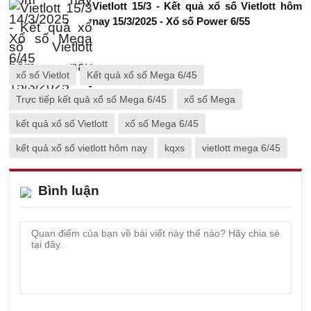
Vietlott 15/3 - Kết quả xổ số Vietlott hôm
nay 15/3/2025 - Xổ số Power 6/55
xổ số Vietlot
Kết quả xổ số Mega 6/45
Trực tiếp kết quả xổ số Mega 6/45
xổ số Mega
kết quả xổ số Vietlott
xổ số Mega 6/45
kết quả xổ số vietlott hôm nay
kqxs
vietlott mega 6/45
Bình luận