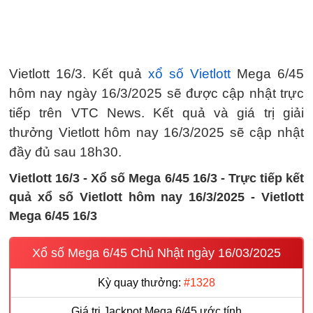
Vietlott 16/3. Kết quả
xổ số Vietlott
Mega 6/45
hôm nay ngày 16/3/2025 sẽ được cập nhật trực
tiếp trên VTC News. Kết quả và giá trị giải
thưởng Vietlott hôm nay 16/3/2025 sẽ cập nhật
đầy đủ sau 18h30.
Vietlott 16/3 - Xổ số Mega 6/45 16/3 - Trực tiếp kết
quả xổ số Vietlott hôm nay 16/3/2025 - Vietlott
Mega 6/45 16/3