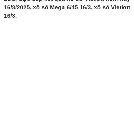
16/3/2025, xổ số Mega 6/45 16/3, xổ số Vietlott
16/3.