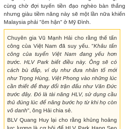
cùng chờ đợi tuyến tiền đạo nghèo bàn thắng
nhưng giàu tiềm năng này sẽ một lần nữa khiến
Malaysia phải "ôm hận" ở Mỹ Đình.
Chuyên gia Vũ Mạnh Hải cho rằng thế tấn
công của Việt Nam đã suy yếu. "
Khâu tấn
công của tuyển Việt Nam đang yếu hơn
trước.
HLV Park biết điều này. Ông sẽ có
cách bù đắp, ví dụ như đưa nhân tố mới
như Trọng Hùng, Việt Phong vào những lúc
cần thiết để thay đổi trận đấu như Văn Đức
trước đây. Đó là tài năng HLV, sử dụng cầu
thủ đúng lúc để nâng bước họ từ khi họ còn
vô danh
", ông Hải chia sẻ.
BLV Quang Huy lại cho rằng khủng hoảng
lực lượng là cơ hội để HLV Park Hang Seo