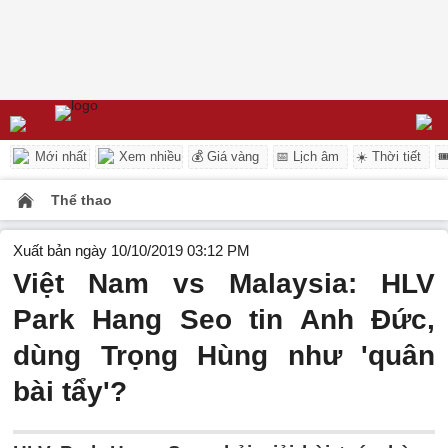
Mới nhất
Xem nhiều
💰 Giá vàng
📅 Lịch âm
☀️ Thời tiết

Thể thao
Xuất bản ngày 10/10/2019 03:12 PM
Việt Nam vs Malaysia: HLV
Park Hang Seo tin Anh Đức,
dùng Trọng Hùng như 'quân
bài tẩy'?