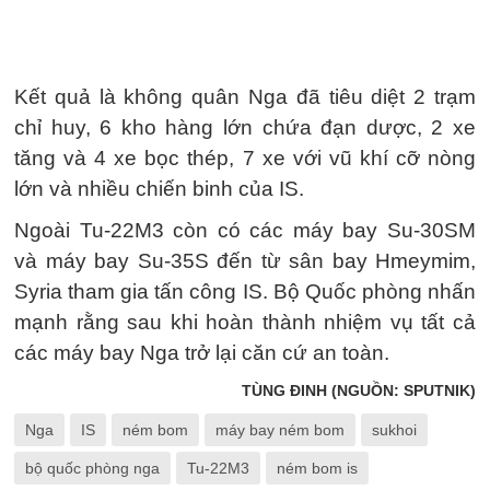
Kết quả là không quân Nga đã tiêu diệt 2 trạm
chỉ huy, 6 kho hàng lớn chứa đạn dược, 2 xe
tăng và 4 xe bọc thép, 7 xe với vũ khí cỡ nòng
lớn và nhiều chiến binh của IS.
Ngoài Tu-22M3 còn có các máy bay Su-30SM
và máy bay Su-35S đến từ sân bay Hmeymim,
Syria tham gia tấn công IS. Bộ Quốc phòng nhấn
mạnh rằng sau khi hoàn thành nhiệm vụ tất cả
các máy bay Nga trở lại căn cứ an toàn.
TÙNG ĐINH (NGUỒN: SPUTNIK)
Nga
IS
ném bom
máy bay ném bom
sukhoi
bộ quốc phòng nga
Tu-22M3
ném bom is