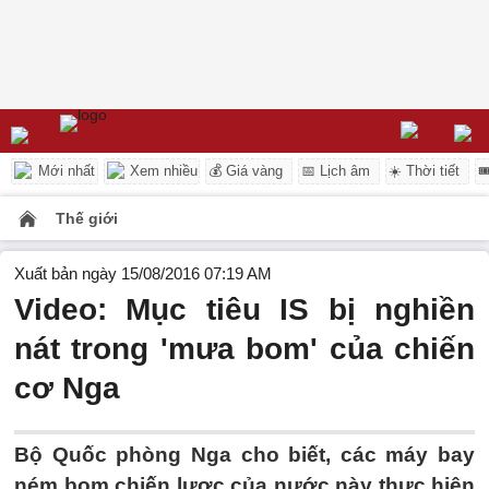
Mới nhất
Xem nhiều
💰 Giá vàng
📅 Lịch âm
☀️ Thời tiết

Thế giới
Xuất bản ngày 15/08/2016 07:19 AM
Video: Mục tiêu IS bị nghiền
nát trong 'mưa bom' của chiến
cơ Nga
Bộ Quốc phòng Nga cho biết, các máy bay
ném bom chiến lược của nước này thực hiện