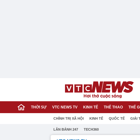
THỜI SỰ
VTC NEWS TV
KINH TẾ
THỂ THAO
THẾ G
CHÍNH TRỊ XÃ HỘI
KINH TẾ
QUỐC TẾ
GIẢI 
LĂN BÁNH 247
TECH360