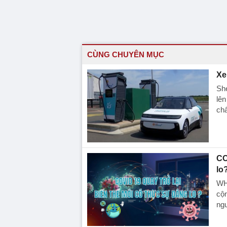
CÙNG CHUYÊN MỤC
Xe
She
lên
chấ
CO
lo
WHO
cộ
ng