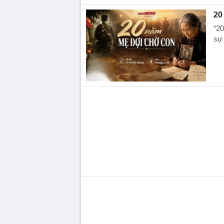
20
“20
sự 