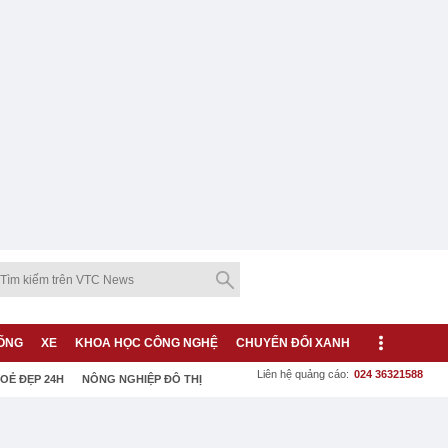
ỐNG
XE
KHOA HỌC CÔNG NGHỆ
CHUYỂN ĐỔI XANH
Liên hệ quảng cáo:
024 36321588
OẺ ĐẸP 24H
NÔNG NGHIỆP ĐÔ THỊ