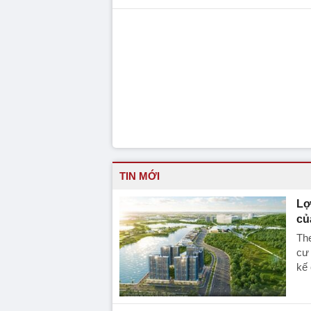
TIN MỚI
Lợ
củ
Th
cư
kế 