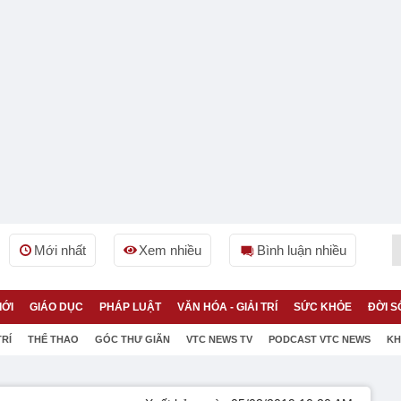
Mới nhất
Xem nhiều
Bình luận nhiều
IỚI
GIÁO DỤC
PHÁP LUẬT
VĂN HÓA - GIẢI TRÍ
SỨC KHỎE
ĐỜI S
TRÍ
THỂ THAO
GÓC THƯ GIÃN
VTC NEWS TV
PODCAST VTC NEWS
KH