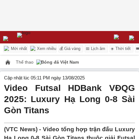
Mới nhất
Xem nhiều
💰 Giá vàng
📅 Lịch âm
☀️ Thời tiết

Thể thao
Bóng đá Việt Nam
Cập nhật lúc 05:11 PM ngày 13/08/2025
Video Futsal HDBank VĐQG
2025: Luxury Hạ Long 0-8 Sài
Gòn Titans
(VTC News) -
Video tổng hợp trận đấu Luxury
Hạ Long 0-8 Sài Gòn Titans thuộc giải Futsal