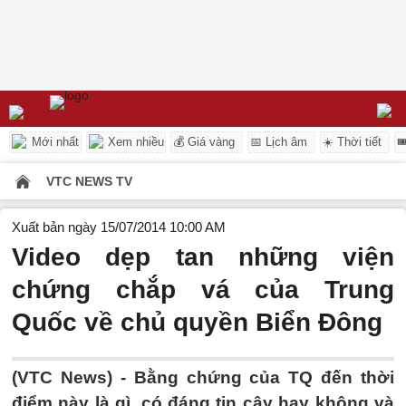
Mới nhất
Xem nhiều
💰 Giá vàng
📅 Lịch âm
☀️ Thời tiết

VTC NEWS TV
Xuất bản ngày 15/07/2014 10:00 AM
Video dẹp tan những viện
chứng chắp vá của Trung
Quốc về chủ quyền Biển Đông
(VTC News) - Bằng chứng của TQ đến thời
điểm này là gì, có đáng tin cậy hay không và