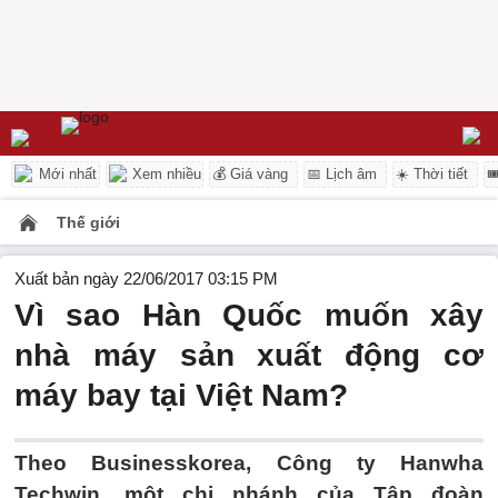
Mới nhất
Xem nhiều
💰 Giá vàng
📅 Lịch âm
☀️ Thời tiết

Thế giới
Xuất bản ngày 22/06/2017 03:15 PM
Vì sao Hàn Quốc muốn xây
nhà máy sản xuất động cơ
máy bay tại Việt Nam?
Theo Businesskorea, Công ty Hanwha
Techwin, một chi nhánh của Tập đoàn