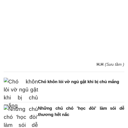
H.H
(Sưu tầm )
Chó khôn lỏi vờ ngủ gật khi bị chủ mắng
Những chú chó 'học đòi' làm sói dễ
thương hết nấc