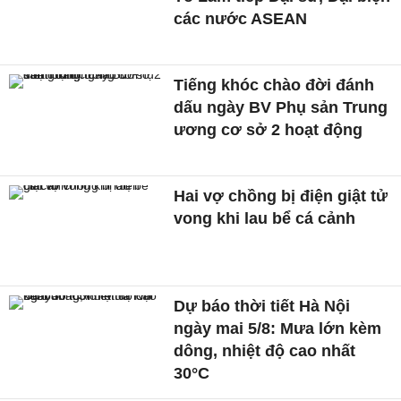
các nước ASEAN
Tiếng khóc chào đời đánh
dấu ngày BV Phụ sản Trung
ương cơ sở 2 hoạt động
Hai vợ chồng bị điện giật tử
vong khi lau bể cá cảnh
Dự báo thời tiết Hà Nội
ngày mai 5/8: Mưa lớn kèm
dông, nhiệt độ cao nhất
30°C