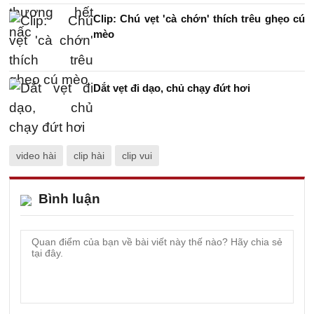
Clip: Chú vẹt 'cà chớn' thích trêu ghẹo cú
mèo
Dắt vẹt đi dạo, chủ chạy đứt hơi
video hài
clip hài
clip vui
Bình luận