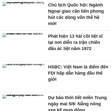
Chủ tịch Quốc hội: Ngành
Ngoại giao cần tiên phong
hút các dòng vốn thế hệ
mới
Phát hiện 13 hài cốt liệt sĩ
tại nơi diễn ra trận chiến
đấu ác liệt năm 1972
HSBC: Việt Nam là điểm đến
FDI hấp dẫn hàng đầu thế
giới
Dự báo thời tiết miền Trung
ngày mai 5/8: Nắng nóng
xen kẽ mưa dông