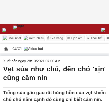
Mới nhất
Xem nhiều
💰 Giá vàng
📅 Lịch âm
☀️ Thời tiết

CƯỜI
Video hài
Xuất bản ngày 28/10/2021 07:00 AM
Vẹt sủa như chó, đến chó 'xịn'
cũng câm nín
Tiếng sủa gâu gâu rất hùng hồn của vẹt khiến
chú chó nằm cạnh đó cũng chỉ biết câm nín.