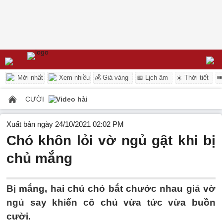
Mới nhất
Xem nhiều
💰 Giá vàng
📅 Lịch âm
☀️ Thời tiết

CƯỜI
Video hài
Xuất bản ngày 24/10/2021 02:02 PM
Chó khôn lỏi vờ ngủ gật khi bị
chủ mắng
Bị mắng, hai chú chó bắt chước nhau giả vờ
ngủ say khiến cô chủ vừa tức vừa buồn
cười.