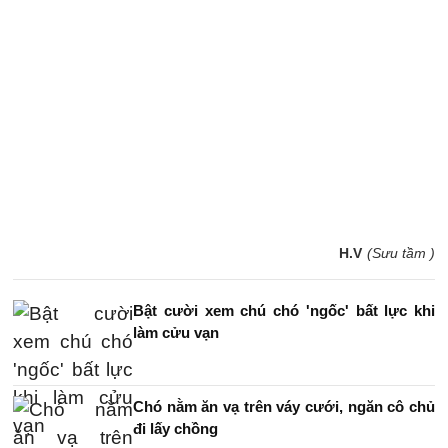
H.V
(Sưu tầm )
Bật cười xem chú chó 'ngốc' bất lực khi
làm cửu vạn
Chó nằm ăn vạ trên váy cưới, ngăn cô chủ
đi lấy chồng