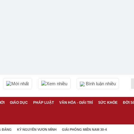
Mới nhất
Xem nhiều
Bình luận nhiều
IỚI
GIÁO DỤC
PHÁP LUẬT
VĂN HÓA - GIẢI TRÍ
SỨC KHỎE
ĐỜI S
G ĐẢNG
KỶ NGUYÊN VƯƠN MÌNH
GIẢI PHÓNG MIỀN NAM 30-4