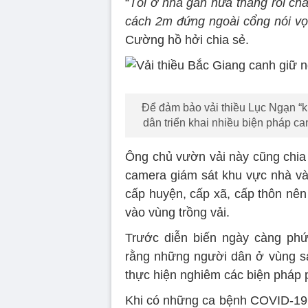
“
Tôi ở nhà gần nửa tháng rồi chả 
cách 2m đứng ngoài cổng nói vọ
Cường hồ hởi chia sẻ.
Để đảm bảo vải thiều Lục Ngạn “
dân triển khai nhiều biện pháp ca
Ông chủ vườn vải này cũng chia 
camera giám sát khu vực nhà và 
cấp huyện, cấp xã, cấp thôn nê
vào vùng trồng vải.
Trước diễn biến ngày càng phứ
rằng những người dân ở vùng sản
thực hiện nghiêm các biện pháp 
Khi có những ca bệnh COVID-19 