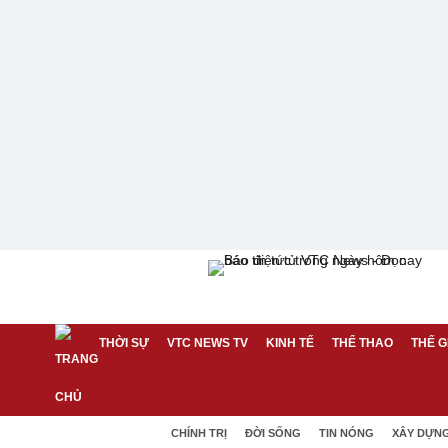
THỜI SỰ
VTC NEWS TV
KINH TẾ
THỂ THAO
THẾ G
CHÍNH TRỊ
ĐỜI SỐNG
TIN NÓNG
XÂY DỰN