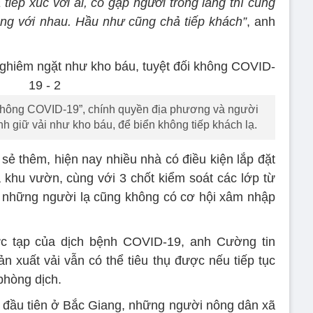
tiếp xúc với ai, có gặp người trong làng thì cũng
ng với nhau. Hầu như cũng chả tiếp khách”
, anh
không COVID-19”, chính quyền địa phương và người
nh giữ vải như kho báu, để biển không tiếp khách lạ.
sẻ thêm, hiện nay nhiều nhà có điều kiện lắp đặt
khu vườn, cùng với 3 chốt kiểm soát các lớp từ
n những người lạ cũng không có cơ hội xâm nhập
c tạp của dịch bệnh COVID-19, anh Cường tin
 xuất vải vẫn có thể tiêu thụ được nếu tiếp tục
phòng dịch.
đầu tiên ở Bắc Giang, những người nông dân xã