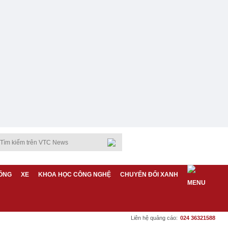
ỐNG
XE
KHOA HỌC CÔNG NGHỆ
CHUYỂN ĐỔI XANH
Liên hệ quảng cáo:
024 36321588