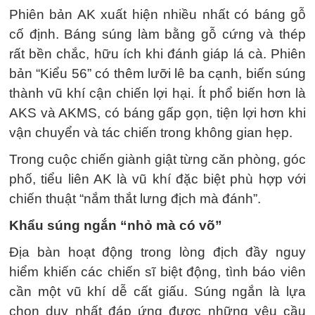
Phiên bản AK xuất hiện nhiều nhất có báng gỗ
cố định. Báng súng làm bằng gỗ cứng và thép
rất bền chắc, hữu ích khi đánh giáp lá cà. Phiên
bản “Kiểu 56” có thêm lưỡi lê ba cạnh, biến súng
thành vũ khí cận chiến lợi hại. Ít phổ biến hơn là
AKS và AKMS, có báng gấp gọn, tiện lợi hơn khi
vận chuyển và tác chiến trong không gian hẹp.
Trong cuộc chiến giành giật từng căn phòng, góc
phố, tiểu liên AK là vũ khí đặc biệt phù hợp với
chiến thuật “nắm thắt lưng địch mà đánh”.
Khẩu súng ngắn “nhỏ mà có võ”
Địa bàn hoạt động trong lòng địch đầy nguy
hiểm khiến các chiến sĩ biệt động, tình báo viên
cần một vũ khí dễ cất giấu. Súng ngắn là lựa
chọn duy nhất đáp ứng được những yêu cầu