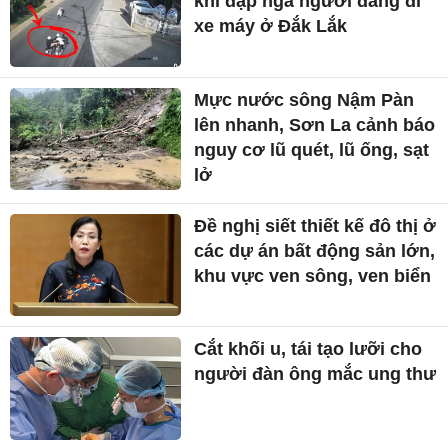
khi đạp ngã người đang đi
xe máy ở Đắk Lắk
Mực nước sông Nậm Pàn
lên nhanh, Sơn La cảnh báo
nguy cơ lũ quét, lũ ống, sạt
lở
Đề nghị siết thiết kế đô thị ở
các dự án bất động sản lớn,
khu vực ven sông, ven biển
Cắt khối u, tái tạo lưỡi cho
người đàn ông mắc ung thư