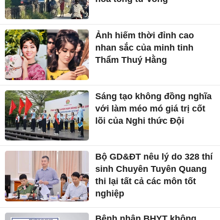
Ảnh hiếm thời đỉnh cao
nhan sắc của minh tinh
Thẩm Thuý Hằng
Sáng tạo không đồng nghĩa
với làm méo mó giá trị cốt
lõi của Nghi thức Đội
Bộ GD&ĐT nêu lý do 328 thí
sinh Chuyên Tuyên Quang
thi lại tất cả các môn tốt
nghiệp
Bệnh nhân BHYT không