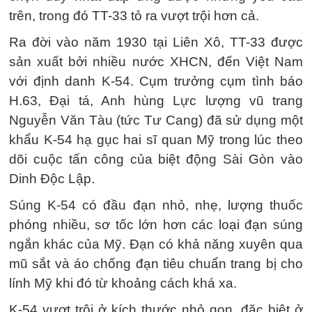
trên, trong đó TT-33 tỏ ra vượt trội hơn cả.
Ra đời vào năm 1930 tại Liên Xô, TT-33 được
sản xuất bởi nhiều nước XHCN, đến Việt Nam
với định danh K-54. Cụm trưởng cụm tình báo
H.63, Đại tá, Anh hùng Lực lượng vũ trang
Nguyễn Văn Tàu (tức Tư Cang) đã sử dụng một
khẩu K-54 hạ gục hai sĩ quan Mỹ trong lúc theo
dõi cuộc tấn công của biệt động Sài Gòn vào
Dinh Độc Lập.
Súng K-54 có đầu đạn nhỏ, nhẹ, lượng thuốc
phóng nhiều, sơ tốc lớn hơn các loại đạn súng
ngắn khác của Mỹ. Đạn có khả năng xuyên qua
mũ sắt và áo chống đạn tiêu chuẩn trang bị cho
lính Mỹ khi đó từ khoảng cách khá xa.
K-54 vượt trội ở kích thước nhỏ gọn, đặc biệt ở