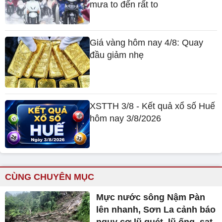
mưa to đến rất to
Giá vàng hôm nay 4/8: Quay
đầu giảm nhẹ
XSTTH 3/8 - Kết quả xổ số Huế
hôm nay 3/8/2026
CÙNG CHUYÊN MỤC
Mực nước sông Nậm Pàn
lên nhanh, Sơn La cảnh báo
nguy cơ lũ quét, lũ ống, sạt