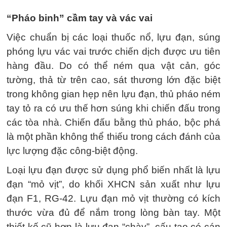
“Pháo binh” cầm tay và vác vai
Việc chuẩn bị các loại thuốc nổ, lựu đạn, súng
phóng lựu vác vai trước chiến dịch được ưu tiên
hàng đầu. Do có thể ném qua vật cản, góc
tường, thả từ trên cao, sát thương lớn đặc biệt
trong không gian hẹp nên lựu đạn, thủ pháo ném
tay tỏ ra có ưu thế hơn súng khi chiến đấu trong
các tòa nhà. Chiến đấu bằng thủ pháo, bộc phá
là một phần không thể thiếu trong cách đánh của
lực lượng đặc công-biệt động.
Loại lựu đạn được sử dụng phổ biến nhất là lựu
đạn “mỏ vịt”, do khối XHCN sản xuất như lựu
đạn F1, RG-42. Lựu đạn mỏ vịt thường có kích
thước vừa đủ để nắm trong lòng bàn tay. Một
thiết kế cũ hơn là lựu đạn “chày”, cấu tạo có cán