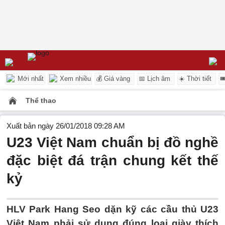
Mới nhất
Xem nhiều
💰 Giá vàng
📅 Lịch âm
☀️ Thời tiết

Thể thao
Xuất bản ngày 26/01/2018 09:28 AM
U23 Việt Nam chuẩn bị đồ nghề
đặc biệt đá trận chung kết thế
kỷ
HLV Park Hang Seo dặn kỹ các cầu thủ U23
Việt Nam phải sử dụng đúng loại giày thích