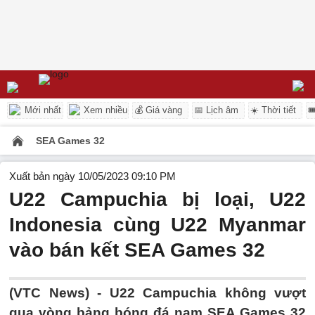
Mới nhất
Xem nhiều
💰 Giá vàng
📅 Lịch âm
☀️ Thời tiết

SEA Games 32
Xuất bản ngày 10/05/2023 09:10 PM
U22 Campuchia bị loại, U22
Indonesia cùng U22 Myanmar
vào bán kết SEA Games 32
(VTC News) -
U22 Campuchia không vượt
qua vòng bảng bóng đá nam SEA Games 32