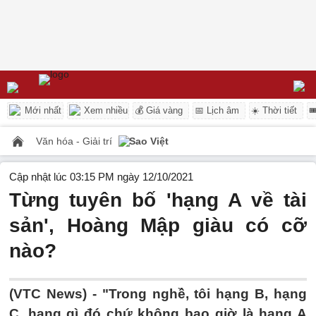
Mới nhất
Xem nhiều
💰 Giá vàng
📅 Lịch âm
☀️ Thời tiết

Văn hóa - Giải trí
Sao Việt
Cập nhật lúc 03:15 PM ngày 12/10/2021
Từng tuyên bố 'hạng A về tài
sản', Hoàng Mập giàu có cỡ
nào?
(VTC News) -
"Trong nghề, tôi hạng B, hạng
C, hạng gì đó chứ không bao giờ là hạng A