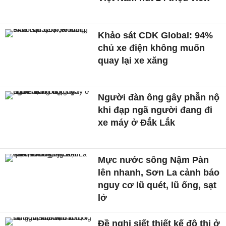
Khảo sát CDK Global: 94%
chủ xe điện không muốn
quay lại xe xăng
Người đàn ông gây phẫn nộ
khi đạp ngã người đang đi
xe máy ở Đắk Lắk
Mực nước sông Nậm Pàn
lên nhanh, Sơn La cảnh báo
nguy cơ lũ quét, lũ ống, sạt
lở
Đề nghị siết thiết kế đô thị ở