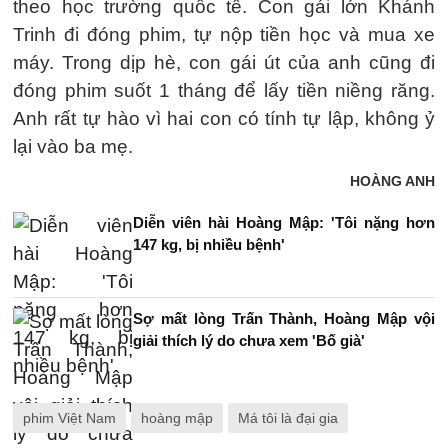
theo học trường quốc tế. Con gái lớn Khánh
Trinh đi đóng phim, tự nộp tiền học và mua xe
máy. Trong dịp hè, con gái út của anh cũng đi
đóng phim suốt 1 tháng để lấy tiền niềng răng.
Anh rất tự hào vì hai con có tính tự lập, không ỷ
lại vào ba mẹ.
HOÀNG ANH
Diễn viên hài Hoàng Mập: 'Tôi nặng hơn
147 kg, bị nhiều bệnh'
Sợ mất lòng Trấn Thành, Hoàng Mập vội
giải thích lý do chưa xem 'Bố già'
phim Việt Nam
hoàng mập
Má tôi là đại gia