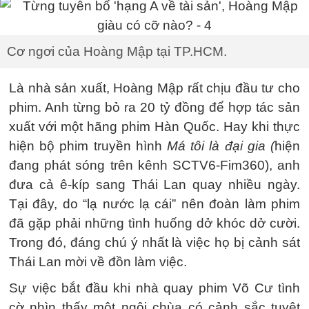
Cơ ngơi của Hoàng Mập tại TP.HCM.
Là nhà sản xuất, Hoàng Mập rất chịu đầu tư cho
phim. Anh từng bỏ ra 20 tỷ đồng để hợp tác sản
xuất với một hãng phim Hàn Quốc. Hay khi thực
hiện bộ phim truyền hình
Má tôi là đại gia (
hiện
đang phát sóng trên kênh SCTV6-Fim360), anh
đưa cả ê-kíp sang Thái Lan quay nhiều ngày.
Tại đây, do “lạ nước lạ cái” nên đoàn làm phim
đã gặp phải những tình huống dở khóc dở cười.
Trong đó, đáng chú ý nhất là việc họ bị cảnh sát
Thái Lan mời về đồn làm việc.
Sự việc bắt đầu khi nhà quay phim Võ Cư tình
cờ nhìn thấy một ngôi chùa có cảnh sắc tuyệt