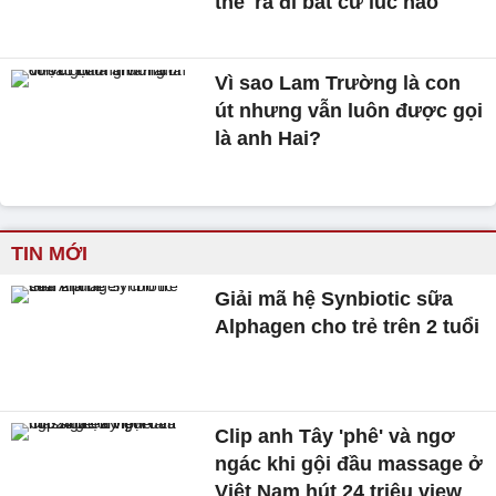
thể 'ra đi bất cứ lúc nào'
Vì sao Lam Trường là con
út nhưng vẫn luôn được gọi
là anh Hai?
TIN MỚI
Giải mã hệ Synbiotic sữa
Alphagen cho trẻ trên 2 tuổi
Clip anh Tây 'phê' và ngơ
ngác khi gội đầu massage ở
Việt Nam hút 24 triệu view